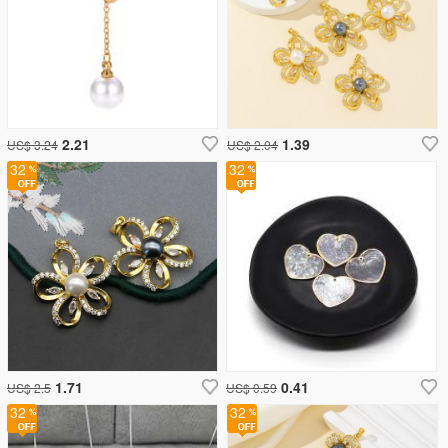
2.21
1.39
US$ 3.24
US$ 2.04
32
32
1.71
0.41
US$ 2.5
US$ 0.59
32
32