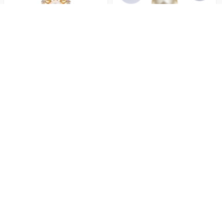
1.84
0.82
US$ 2.7
US$ 1.2
32
32
1.14
0.62
US$ 1.67
US$ 0.9
32
32