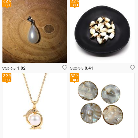
32
32
1.02
0.41
US$ 1.5
US$ 0.6
32
32