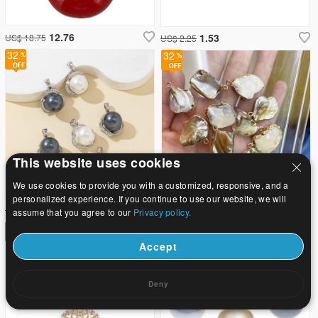
12.76
1.53
US$ 18.75
US$ 2.25
32
32
This website uses cookies
We use cookies to provide you with a customized, responsive, and a
personalized experience. If you continue to use our website, we will
0.82
0.33
US$ 1.2
US$ 0.48
assume that you agree to our
Privacy policy.
32
32
Accept
Deny