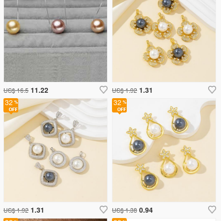
11.22
1.31
US$ 16.5
US$ 1.92
32
32
1.31
0.94
US$ 1.92
US$ 1.38