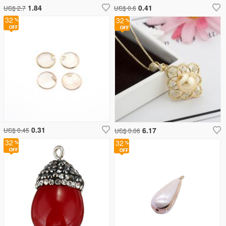
1.84
0.41
US$ 2.7
US$ 0.6
32
32
0.31
6.17
US$ 0.45
US$ 9.06
32
32