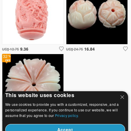
9.36
16.84
US$ 13.75
US$ 24.75
32
This website uses cookies
We use cookies to provide you with a customized, responsive, and a
personalized experience. If you continue to use our website, we will
assume that you agree to our
Privacy policy.
19.64
US$ 28.88
Accept