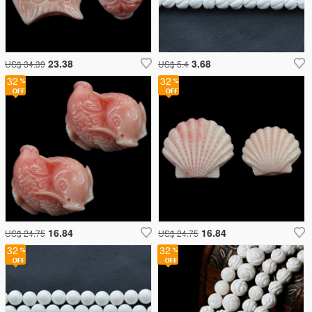
23.38
3.68
US$ 34.39
US$ 5.4
32
32
16.84
16.84
US$ 24.75
US$ 24.75
32
32