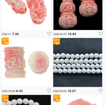
7.48
16.84
US$ 11
US$ 24.75
32
32
8.42
16.07
US$ 12.38
US$ 23.63
32
32