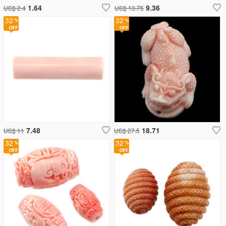
1.64
9.36
US$ 2.4
US$ 13.75
32
32
7.48
18.71
US$ 11
US$ 27.5
32
32