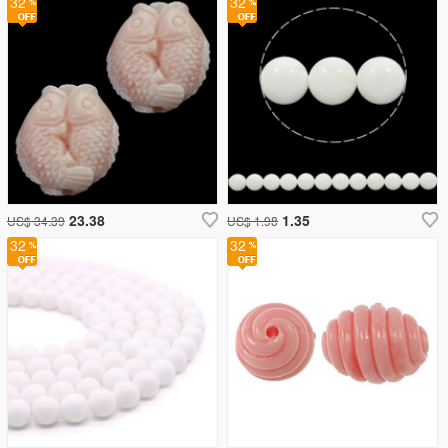
32
32
23.38
1.35
US$ 34.39
US$ 1.98
32
32