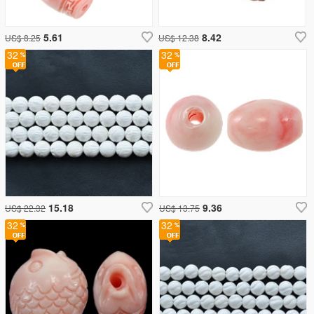
5.61
8.42
US$ 8.25
US$ 12.38
32
32
15.18
9.36
US$ 22.32
US$ 13.75
32
32