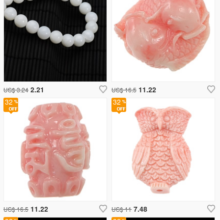
2.21
11.22
US$ 3.24
US$ 16.5
32
32
11.22
7.48
US$ 16.5
US$ 11