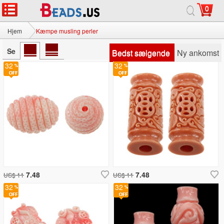
0
Hjem
Kæmpe musling perler
Se
Bedst sælgende
Ny ankomst
32
32
7.48
7.48
US$ 11
US$ 11
32
32