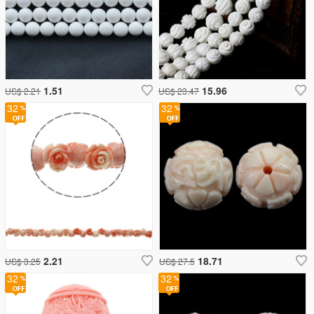
1.51
15.96
US$ 2.21
US$ 23.47
32
32
2.21
18.71
US$ 3.25
US$ 27.5
32
32