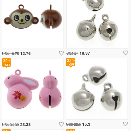
18.37
12.76
US$ 27
US$ 18.75
32
32
15.3
23.38
US$ 22.5
US$ 34.39