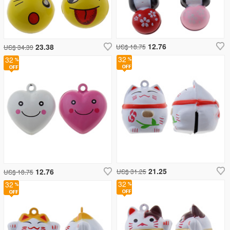
12.76
23.38
US$ 18.75
US$ 34.39
32
32
21.25
12.76
US$ 31.25
US$ 18.75
32
32