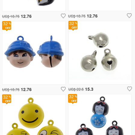
12.76
12.76
US$ 18.75
US$ 18.75
32
32
15.3
12.76
US$ 22.5
US$ 18.75
32
32