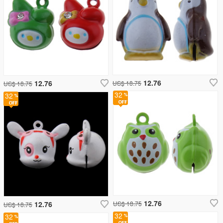
12.76
12.76
US$ 18.75
US$ 18.75
32
32
12.76
12.76
US$ 18.75
US$ 18.75
32
32