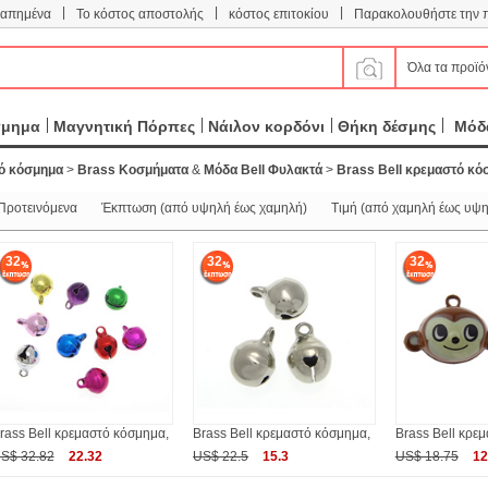
|
|
|
απημένα
Το κόστος αποστολής
κόστος επιτοκίου
Παρακολουθήστε την 
Όλα τα προϊό
σμημα
Μαγνητική Πόρπες
Νάιλον κορδόνι
Θήκη δέσμης
Μόδα
ό κόσμημα
>
Brass Κοσμήματα
&
Μόδα Bell Φυλακτά
>
Brass Bell κρεμαστό κό
Προτεινόμενα
Έκπτωση (από υψηλή έως χαμηλή)
Τιμή (από χαμηλή έως υψη
32
32
32
rass Bell κρεμαστό κόσμημα,
Brass Bell κρεμαστό κόσμημα,
Brass Bell κρε
S$ 32.82
22.32
US$ 22.5
15.3
US$ 18.75
12