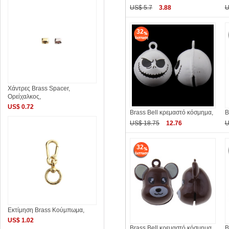
US$ 5.7
3.88
U
32
Χάντρες Brass Spacer,
Ορείχαλκος,
US$ 0.72
Brass Bell κρεμαστό κόσμημα,
B
US$ 18.75
12.76
U
32
Εκτίμηση Brass Κούμπωμα,
US$ 1.02
Brass Bell κρεμαστό κόσμημα,
B