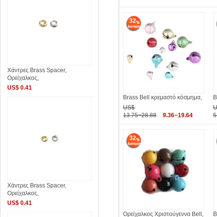
32
Χάντρες Brass Spacer,
Ορείχαλκος,
US$ 0.41
Brass Bell κρεμαστό κόσμημα,
B
US$
U
13.75~28.88
9.36~19.64
5
32
Χάντρες Brass Spacer,
Ορείχαλκος,
US$ 0.41
Ορείχαλκος Χριστούγεννα Bell,
B