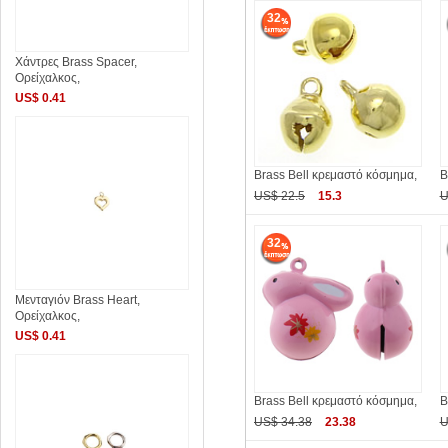
32
Χάντρες Brass Spacer,
Ορείχαλκος,
US$ 0.41
Brass Bell κρεμαστό κόσμημα,
B
US$ 22.5
15.3
U
32
Μενταγιόν Brass Heart,
Ορείχαλκος,
US$ 0.41
Brass Bell κρεμαστό κόσμημα,
B
US$ 34.38
23.38
U