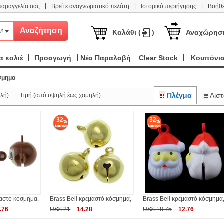
|
|
|
παραγγελία σας
Βρείτε αναγνωριστικό πελάτη
Ιστορικό περιήγησης
Βοήθε
ντα
Καλάθι (
)
Αναχώρησ
 κολιέ
Προαγωγή
Νέα Παραλαβή
Clear Stock
Κουπόνι
σμημα
Πλέγμα
Λίστ
λή)
Τιμή (από υψηλή έως χαμηλή)
32
32
μαστό κόσμημα,
Brass Bell κρεμαστό κόσμημα,
Brass Bell κρεμαστό κόσμημα
.76
US$ 21
14.28
US$ 18.75
12.76