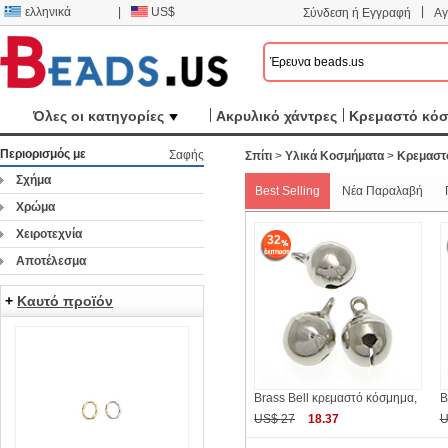
|
ελληνικά
|
US$
Σύνδεση ή Εγγραφή
Αγ
Όλες οι κατηγορίες
Ακρυλικό χάντρες
Κρεμαστό κό
Περιορισμός με
Σαφής
Σπίτι
>
Υλικά Κοσμήματα
>
Κρεμαστ
Σχήμα
Best Selling
Νέα Παραλαβή
Χρώμα
Χειροτεχνία
32
Αποτέλεσμα
+
Καυτό προϊόν
Brass Bell κρεμαστό κόσμημα,
B
US$ 27
18.37
U