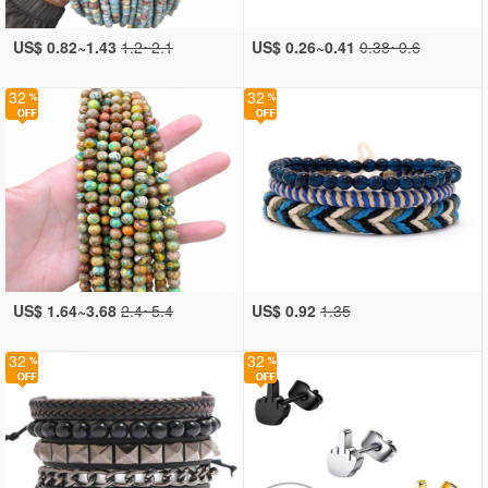
US$ 0.82~1.43
1.2~2.1
US$ 0.26~0.41
0.38~0.6
32
32
US$ 1.64~3.68
2.4~5.4
US$ 0.92
1.35
32
32