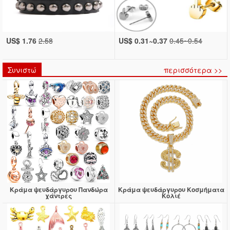
US$ 1.76
2.58
US$ 0.31~0.37
0.45~0.54
Συνιστώ
περισσότερα >>
Κράμα ψευδάργυρου Πανδώρα
Κράμα ψευδάργυρου Κοσμήματα
χάντρες
Κολιέ