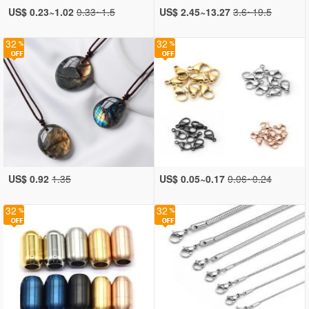
US$ 0.23~1.02
0.33~1.5
US$ 2.45~13.27
3.6~19.5
32
32
US$ 0.92
1.35
US$ 0.05~0.17
0.06~0.24
32
32