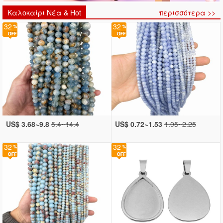
Καλοκαίρι Νέα & Hot
περισσότερα >>
32
32
US$ 3.68~9.8
5.4~14.4
US$ 0.72~1.53
1.05~2.25
32
32