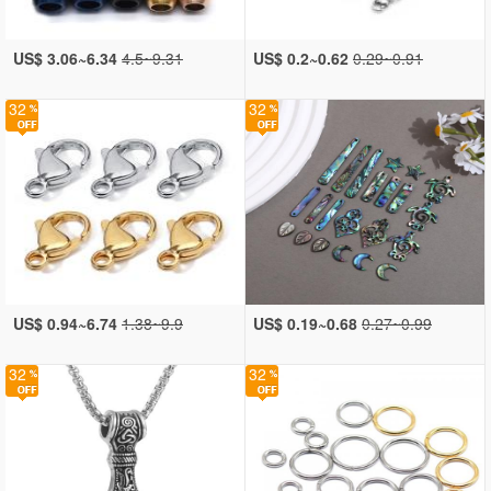
US$ 3.06~6.34
4.5~9.31
US$ 0.2~0.62
0.29~0.91
32
32
US$ 0.94~6.74
1.38~9.9
US$ 0.19~0.68
0.27~0.99
32
32