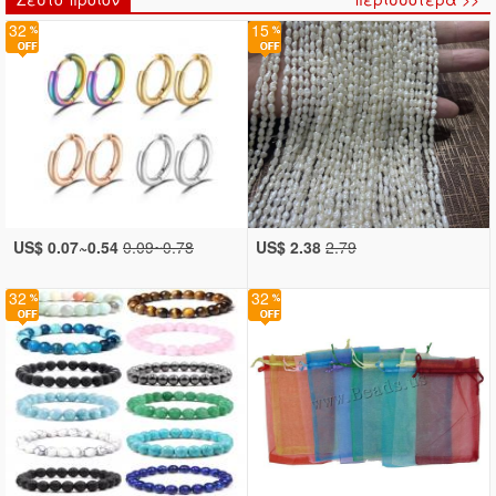
32
15
US$ 0.07~0.54
0.09~0.78
US$ 2.38
2.79
32
32