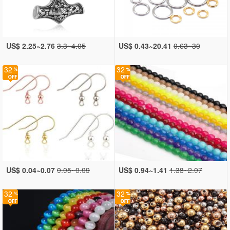
US$ 2.25~2.76
3.3~4.05
US$ 0.43~20.41
0.63~30
32
32
US$ 0.04~0.07
0.05~0.09
US$ 0.94~1.41
1.38~2.07
32
32