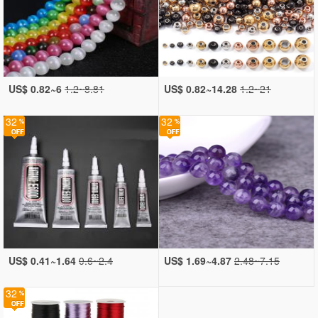
US$ 0.82~6
1.2~8.81
US$ 0.82~14.28
1.2~21
32
32
US$ 0.41~1.64
0.6~2.4
US$ 1.69~4.87
2.48~7.15
32