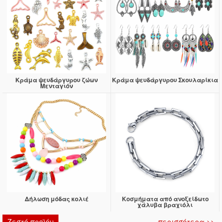
Κράμα ψευδάργυρου ζώων
Κράμα ψευδάργυρου Σκουλαρίκια
Μενταγιόν
Δήλωση μόδας κολιέ
Κοσμήματα από ανοξείδωτο
χάλυβα βραχιόλι
Ζεστό προϊόν
περισσότερα >>