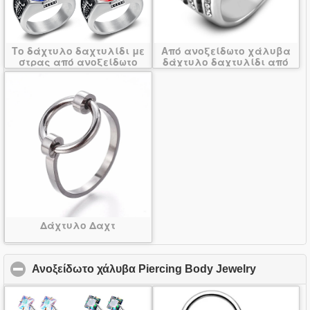
Το δάχτυλο δαχτυλίδι με
Από ανοξείδωτο χάλυβα
στρας από ανοξείδωτο
δάχτυλο δαχτυλίδι από
χάλυβα
κρύσταλλο
Δάχτυλο Δαχτ
Ανοξείδωτο χάλυβα Piercing Body Jewelry
click to c