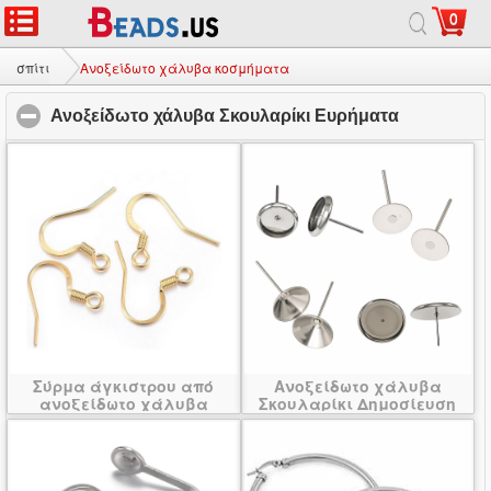
0
σπίτι
|
σχετικά με
|
Επικοινωνήστε μαζί μας
|
Πλήρης ιστοσελίδας
© 2026 Γαλαξίας Κόσμημα Ltd. Όλα τα δικαιώματα διατηρούνται.
σπίτι
Ανοξείδωτο χάλυβα κοσμήματα
Ανοξείδωτο χάλυβα Σκουλαρίκι Ευρήματα
click to co
Σύρμα άγκιστρου από
Ανοξείδωτο χάλυβα
ανοξείδωτο χάλυβα
Σκουλαρίκι Δημοσίευση