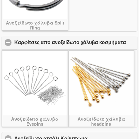
Ανοξείδωτο χάλυβα Split
Ring
Καρφίτσες από ανοξείδωτο χάλυβα κοσμήματα
click
Ανοξείδωτο χάλυβα
Ανοξείδωτο χάλυβα
Eyepins
headpins
Ανοξείδωτο ατσάλι Κούμπωμα
click to collapse cont