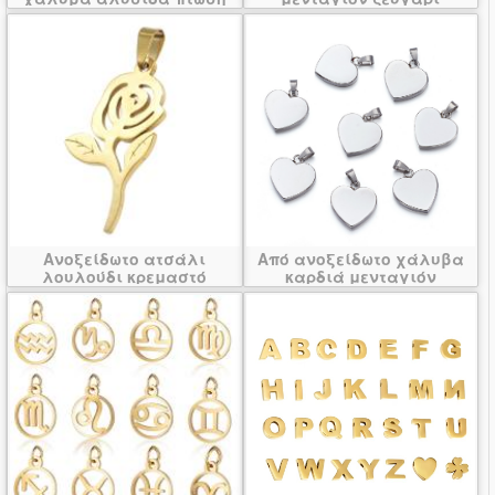
Ανοξείδωτο ατσάλι
Από ανοξείδωτο χάλυβα
λουλούδι κρεμαστό
καρδιά μενταγιόν
κόσμημα