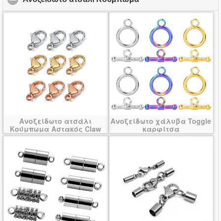
Ανοξείδωτο ατσάλι
Ανοξείδωτο χάλυβα Toggle
Κούμπωμα Αστακός Claw
καρφίτσα