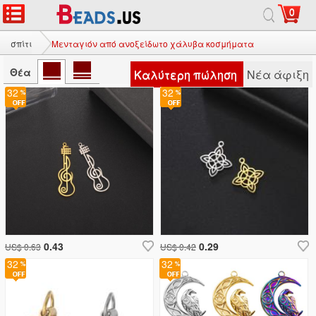
0
σπίτι
Μενταγιόν από ανοξείδωτο χάλυβα κοσμήματα
Θέα
Καλύτερη πώληση
Νέα άφιξη
32
32
0.43
0.29
US$ 0.63
US$ 0.42
32
32