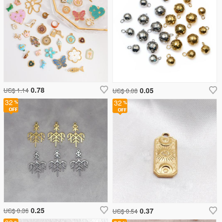
0.78
0.05
US$ 1.14
US$ 0.08
32
32
0.25
0.37
US$ 0.36
US$ 0.54