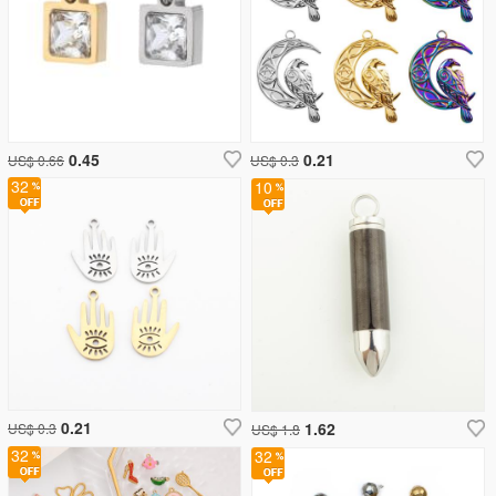
0.45
0.21
US$ 0.66
US$ 0.3
32
10
0.21
1.62
US$ 0.3
US$ 1.8
32
32