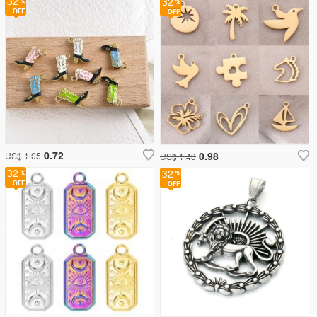
32
32
0.72
0.98
US$ 1.05
US$ 1.43
32
32