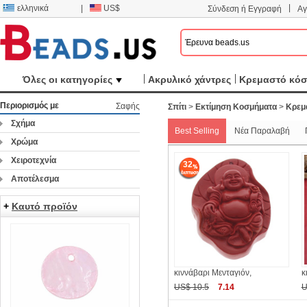
|
ελληνικά
|
US$
Σύνδεση ή Εγγραφή
Αγ
Όλες οι κατηγορίες
Ακρυλικό χάντρες
Κρεμαστό κό
Περιορισμός με
Σαφής
Σπίτι
>
Εκτίμηση Κοσμήματα
>
Κρεμ
Σχήμα
Best Selling
Νέα Παραλαβή
Χρώμα
Χειροτεχνία
32
Αποτέλεσμα
+
Καυτό προϊόν
κιννάβαρι Μενταγιόν,
κ
US$ 10.5
7.14
U