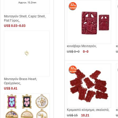
32
Μενταγιόν Shell, Capiz Shell,
Flat Γύρος,
US$ 0.03~0.03
κιννάβαρι Μενταγιόν,
κ
US$ 0~0
0~0
U
32
Μενταγιόν Brass Heart,
Ορείχαλκος,
US$ 0.41
Κρεμαστό κόσμημα, σκαλιστά,
κ
US$ 15
10.21
U