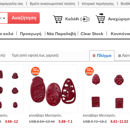
|
|
|
παραγγελία σας
Βρείτε αναγνωριστικό πελάτη
Ιστορικό περιήγησης
Βοήθε
ντα
Καλάθι (
)
Αναχώρησ
 κολιέ
Προαγωγή
Νέα Παραλαβή
Clear Stock
Κουπόνι
Πλέγμα
Λίστ
λή)
Τιμή (από υψηλή έως χαμηλή)
32
32
γιόν,
κιννάβαρι Μενταγιόν,
κιννάβαρι Μενταγιόν,
4
4.66~12
US$ 8.64~10.44
5.88~7.1
US$ 9.72~16.2
6.61~11.02