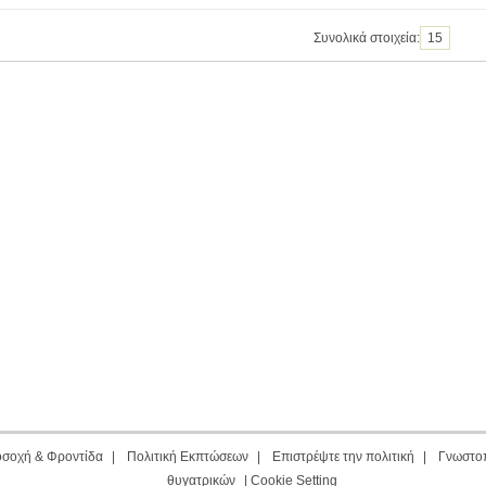
Συνολικά στοιχεία:
15
σοχή & Φροντίδα
|
Πολιτική Εκπτώσεων
|
Επιστρέψτε την πολιτική
|
Γνωστο
θυγατρικών
|
Cookie Setting