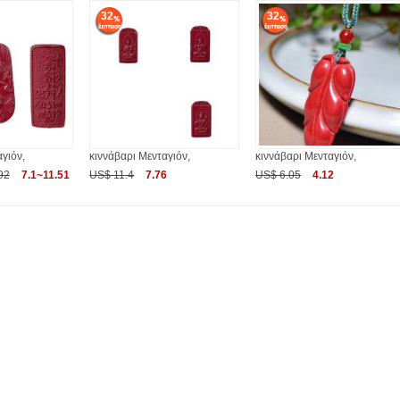
32
32
γιόν,
κιννάβαρι Μενταγιόν,
κιννάβαρι Μενταγιόν,
92
7.1~11.51
US$ 11.4
7.76
US$ 6.05
4.12