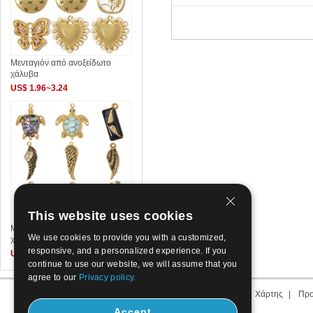
Μενταγιόν από ανοξείδωτο
χάλυβα
US$ 1.96~3.24
This website uses cookies
Μενταγιόν από ανοξείδωτο
We use cookies to provide you with a customized,
χάλυβα
responsive, and a personalized experience. If you
US$ 2.21~3.62
continue to use our website, we will assume that you
agree to our
Privacy policy.
Σχετικά με εμάς
|
Επικοινωνήστε μαζί μας
|
Διάρκεια μας
|
Χάρτης
|
Προ
Accept