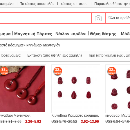
|
|
|
απημένα
Το κόστος αποστολής
κόστος επιτοκίου
Παρακολουθήστε την 
Όλα τα προϊό
σμημα
Μαγνητική Πόρπες
Νάιλον κορδόνι
Θήκη δέσμης
Μόδα
αστό κόσμημα
>
κιννάβαρι Μενταγιόν
Προτεινόμενα
Έκπτωση (από υψηλή έως χαμηλή)
Τιμή (από χαμηλή έως υψη
32
32
32
ιννάβαρι Μενταγιόν,
Κιννάβαρι Κρεμαστό κόσμημα,
κιννάβαρι Μεντα
S$ 3.31~8.69
2.26~5.92
US$ 5.76~20.52
3.92~13.96
US$ 6.84~17.6