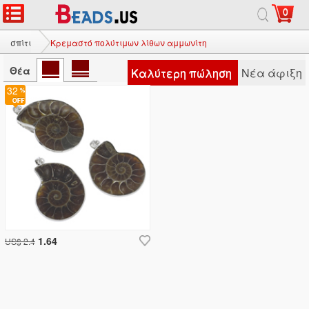
0
σπίτι
Κρεμαστό πολύτιμων λίθων αμμωνίτη
Θέα
Καλύτερη πώληση
Νέα άφιξη
32
1.64
US$ 2.4