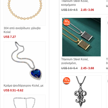
Titanium Steel Κολιέ,
T
κοσμήματα
U
US$ 3.6~4.5
2.45~3.06
32
304 από ανοξείδωτο χάλυβα
Κολιέ
US$ 7.27
Titanium Steel Κολιέ,
T
γυαλισμένο,
δ
US$ 3.6~5.4
2.45~3.68
U
32
Κράμα ψευδάργυρου Κολιέ, με
US$ 0.51~0.62