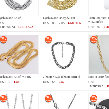
ρείχαλκος Κολιέ,
Ορείχαλκος Βραχιόλι και
Titanium Steel 
γυαλισμένο,
S$
US$ 6.88~17.05
4.68~11.6
4.85~54.73
10.1~37.22
US$ 1.97
1.3
32
32
32
ρείχαλκος Κολιέ, για τον
Σίδερο Κολιέ, σίδερο αστακό,
Κράμα ψευδάργ
S$ 2.12
1.45
US$ 3.55
2.42
US$
15.68~16.5
1
32
32
32