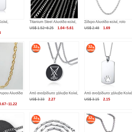
Κολιέ,
Titanium Steel Αλυσίδα κολιέ,
Σίδερο Αλυσίδα κολιέ, rolo
US$ 1.52~8.25
1.04~5.61
US$ 2.48
1.69
4
32
32
υρου Αλυσίδα
Από ανοξείδωτο χάλυβα Κολιέ,
Από ανοξείδωτο χάλυβα Κολιέ
US$ 3.33
2.27
US$ 3.15
2.15
0.67~11.22
32
32