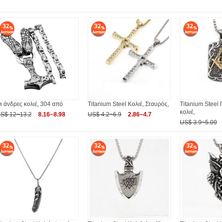
32
32
32
ι άνδρες κολιέ, 304 από
Titanium Steel Κολιέ, Σταυρός,
Titanium Steel
κολιέ,
S$ 12~13.2
8.16~8.98
US$ 4.2~6.9
2.86~4.7
US$ 3.9~5.09
32
32
32