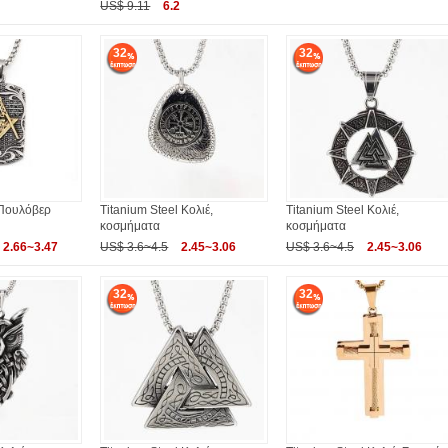
US$ 9.11
6.2
32
32
 Πουλόβερ
Titanium Steel Κολιέ,
Titanium Steel Κολιέ,
κοσμήματα
κοσμήματα
2.66~3.47
US$ 3.6~4.5
2.45~3.06
US$ 3.6~4.5
2.45~3.06
32
32