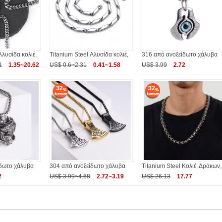
Αλυσίδα κολιέ,
Titanium Steel Αλυσίδα κολιέ,
316 από ανοξείδωτο χάλυβα
1
1.35~20.62
US$ 0.6~2.31
0.41~1.58
US$ 3.99
2.72
32
32
ίδωτο χάλυβα
304 από ανοξείδωτο χάλυβα
Titanium Steel Κολιέ, Δράκων,
2
US$ 3.99~4.68
2.72~3.19
US$ 26.13
17.77