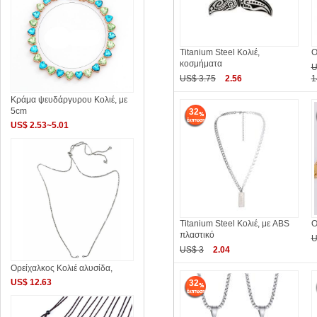
Titanium Steel Κολιέ,
Ο
κοσμήματα
U
US$ 3.75
2.56
1
Κράμα ψευδάργυρου Κολιέ, με
5cm
32
US$ 2.53~5.01
Titanium Steel Κολιέ, με ABS
Ο
πλαστικό
U
US$ 3
2.04
Ορείχαλκος Κολιέ αλυσίδα,
US$ 12.63
32