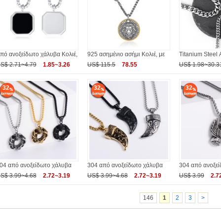
πό ανοξείδωτο χάλυβα Κολιέ,
925 ασημένιο ασήμι Κολιέ, με
Titanium Steel 
S$ 2.71~4.79
1.85~3.26
US$ 115.5
78.55
US$ 1.98~30.3
32
32
32
04 από ανοξείδωτο χάλυβα
304 από ανοξείδωτο χάλυβα
304 από ανοξε
S$ 3.99~4.68
2.72~3.19
US$ 3.99~4.68
2.72~3.19
US$ 3.99
2.7
146
1
2
3
>