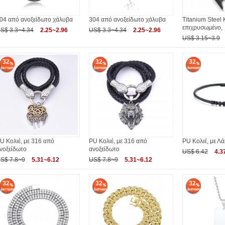
04 από ανοξείδωτο χάλυβα
304 από ανοξείδωτο χάλυβα
Titanium Steel 
επιχρυσωμένο,
S$ 3.3~4.34
2.25~2.96
US$ 3.3~4.34
2.25~2.96
US$ 3.15~3.9
32
32
32
U Κολιέ, με 316 από
PU Κολιέ, με 316 από
PU Κολιέ, με Λ
νοξείδωτο
ανοξείδωτο
US$ 6.42
4.3
S$ 7.8~9
5.31~6.12
US$ 7.8~9
5.31~6.12
32
32
32