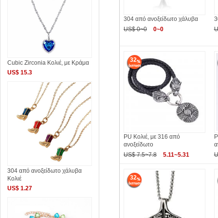
304 από ανοξείδωτο χάλυβα
3
US$ 0~0
0~0
U
32
Cubic Zirconia Κολιέ, με Κράμα
US$ 15.3
PU Κολιέ, με 316 από
P
ανοξείδωτο
α
US$ 7.5~7.8
5.11~5.31
U
304 από ανοξείδωτο χάλυβα
32
Κολιέ
US$ 1.27