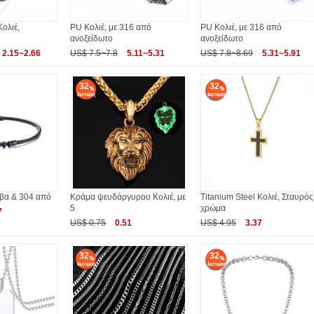
Κολιέ,
PU Κολιέ, με 316 από
PU Κολιέ, με 316 από
ανοξείδωτο
ανοξείδωτο
2.15~2.66
US$ 7.5~7.8
5.11~5.31
US$ 7.8~8.69
5.31~5.91
32
32
άβα & 304 από
Κράμα ψευδάργυρου Κολιέ, με
Titanium Steel Κολιέ, Σταυρός
5
χρώμα
7
US$ 0.75
0.51
US$ 4.95
3.37
32
32