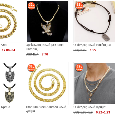
32
32
, Από
Ορείχαλκος Κολιέ, με Cubic
Οι άνδρες κολιέ, Βακέτα, με
Zirconia,
17.86~34
US$ 2.27
1.55
US$ 11.4
7.76
32
32
, Κράμα
Titanium Steel Αλυσίδα κολιέ,
Οι άνδρες κολιέ, Κράμα
χρώμα
US$ 1.35~1.8
0.92~1.23