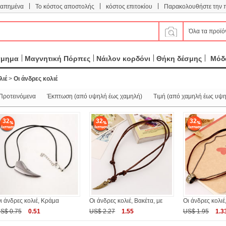
|
|
|
απημένα
Το κόστος αποστολής
κόστος επιτοκίου
Παρακολουθήστε την 
Όλα τα προϊό
σμημα
Μαγνητική Πόρπες
Νάιλον κορδόνι
Θήκη δέσμης
Μόδα
λιέ
>
Οι άνδρες κολιέ
Προτεινόμενα
Έκπτωση (από υψηλή έως χαμηλή)
Τιμή (από χαμηλή έως υψη
32
32
32
ι άνδρες κολιέ, Κράμα
Οι άνδρες κολιέ, Βακέτα, με
Οι άνδρες κολιέ
S$ 0.75
0.51
US$ 2.27
1.55
US$ 1.95
1.3