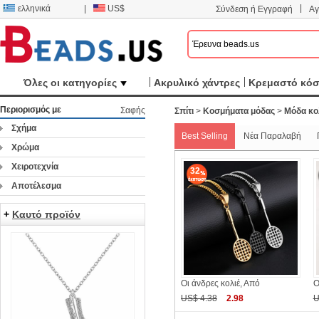
|
ελληνικά
|
US$
Σύνδεση ή Εγγραφή
Αγ
Όλες οι κατηγορίες
Ακρυλικό χάντρες
Κρεμαστό κό
Περιορισμός με
Σαφής
Σπίτι
>
Κοσμήματα μόδας
>
Μόδα κο
Σχήμα
Best Selling
Νέα Παραλαβή
Χρώμα
Χειροτεχνία
32
Αποτέλεσμα
+
Καυτό προϊόν
Οι άνδρες κολιέ, Από
Ο
US$ 4.38
2.98
U