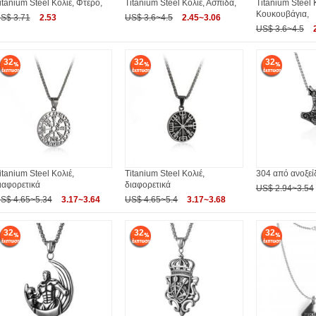
itanium Steel Κολιέ, Φτερό,
Titanium Steel Κολιέ, Ασπίδα,
Titanium Steel 
Κουκουβάγια,
S$ 3.71
2.53
US$ 3.6~4.5
2.45~3.06
US$ 3.6~4.5
32
32
32
itanium Steel Κολιέ,
Titanium Steel Κολιέ,
304 από ανοξε
ιαφορετικά
διαφορετικά
US$ 2.94~3.54
S$ 4.65~5.34
3.17~3.64
US$ 4.65~5.4
3.17~3.68
32
32
32