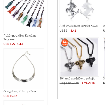
Από ανοξείδωτο χάλυβα Κολιέ,
Α
US$ 5
3.41
U
Πολύτιμος λίθος Κολιέ, με
Terylene
32
US$ 1.27~1.43
304 από ανοξείδωτο χάλυβα
3
US$ 3.99~4.68
2.72~3.19
U
Ορείχαλκος Κολιέ, με 5cm
US$ 15.92