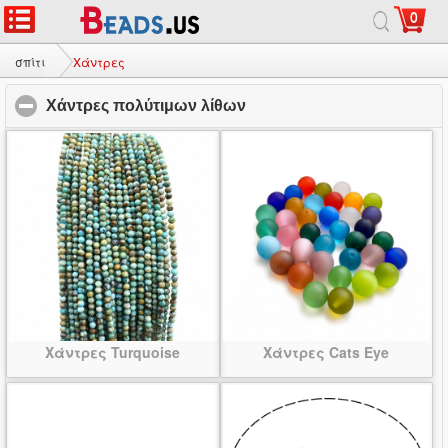
0
σπίτι
|
σχετικά με
|
Επικοινωνήστε μαζί μας
|
Πλήρης ιστοσελίδας
© 2026 Γαλαξίας Κόσμημα Ltd. Όλα τα δικαιώματα διατηρούνται.
σπίτι
Χάντρες
Χάντρες πολύτιμων λίθων
click to collapse contents
Χάντρες Turquoise
Χάντρες Cats Eye