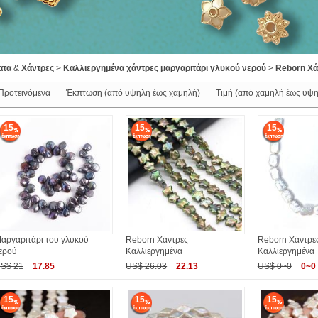
ατα
&
Χάντρες
>
Καλλιεργημένα χάντρες μαργαριτάρι γλυκού νερού
>
Reborn Χά
Προτεινόμενα
Έκπτωση (από υψηλή έως χαμηλή)
Τιμή (από χαμηλή έως υψη
15
15
15
αργαριτάρι του γλυκού
Reborn Χάντρες
Reborn Χάντρε
ερού
Καλλιεργημένα
Καλλιεργημένα
S$ 21
17.85
US$ 26.03
22.13
US$ 0~0
0~0
15
15
15