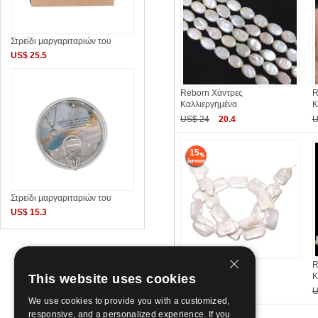
Στρείδι μαργαριταριών του
US$ 25.5
Reborn Χάντρες
R
Καλλιεργημένα
Κ
US$ 24
20.4
U
15
Στρείδι μαργαριταριών του
US$ 15.3
Reborn Χάντρες
R
Καλλιεργημένα
Κ
This website uses cookies
US$ 14.19
12.07
U
We use cookies to provide you with a customized,
responsive, and a personalized experience. If you