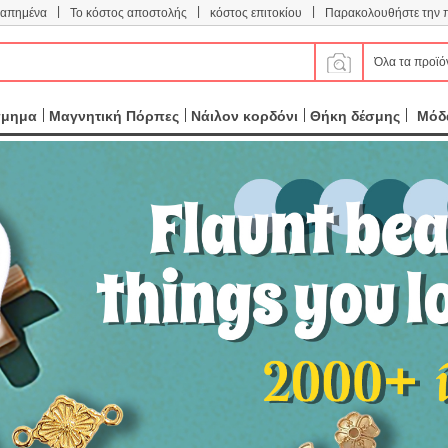
|
|
|
απημένα
Το κόστος αποστολής
κόστος επιτοκίου
Παρακολουθήστε την 
Όλα τα προϊό
σμημα
Μαγνητική Πόρπες
Νάιλον κορδόνι
Θήκη δέσμης
Μόδα