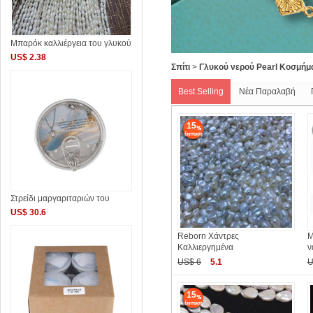
Μπαρόκ καλλιέργεια του γλυκού
US$ 2.38
Σπίτι
>
Γλυκού νερού Pearl Κοσμήμ
Best Selling
Νέα Παραλαβή
15
Στρείδι μαργαριταριών του
US$ 30.6
Reborn Χάντρες
Μ
Καλλιεργημένα
ν
US$ 6
5.1
U
15