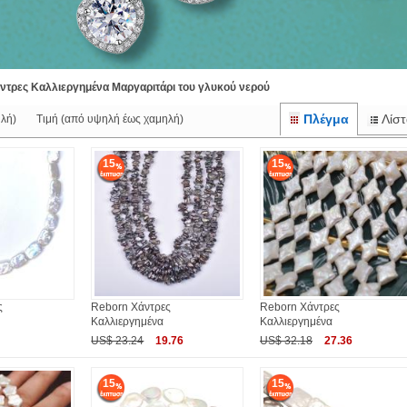
ντρες Καλλιεργημένα Μαργαριτάρι του γλυκού νερού
Πλέγμα
Λίστ
λή)
Τιμή (από υψηλή έως χαμηλή)
15
15
ς
Reborn Χάντρες
Reborn Χάντρες
Καλλιεργημένα
Καλλιεργημένα
US$ 23.24
19.76
US$ 32.18
27.36
15
15