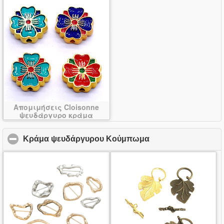
Απομιμήσεις Cloisonne
ψευδάργυρο κράμα
χάντρες
Κράμα ψευδάργυρου Κούμπωμα
click to collapse co