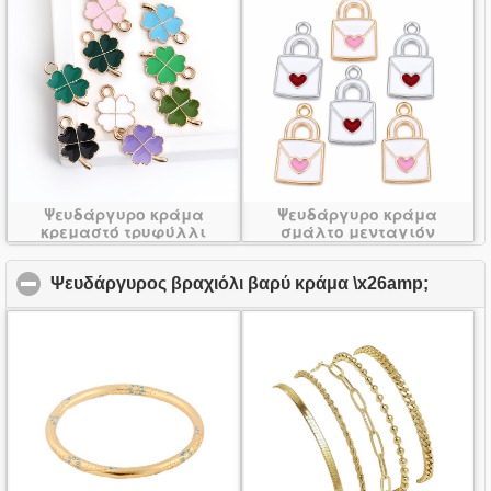
Ψευδάργυρο κράμα
Ψευδάργυρο κράμα
κρεμαστό τρυφύλλι
σμάλτο μενταγιόν
Ψευδάργυρος βραχιόλι βαρύ κράμα \x26amp;
click t