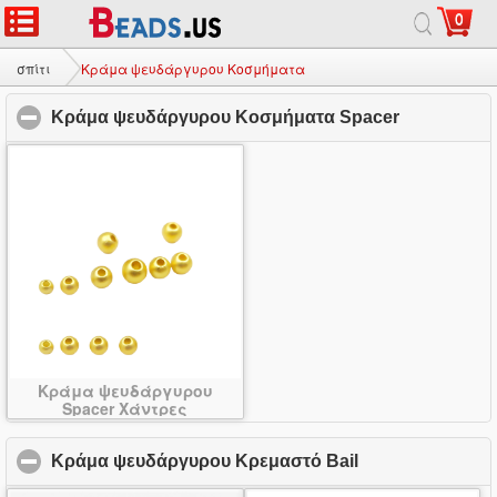
0
σπίτι
|
σχετικά με
|
Επικοινωνήστε μαζί μας
|
Πλήρης ιστοσελίδας
© 2026 Γαλαξίας Κόσμημα Ltd. Όλα τα δικαιώματα διατηρούνται.
σπίτι
Κράμα ψευδάργυρου Κοσμήματα
Κράμα ψευδάργυρου Κοσμήματα Spacer
click to co
Κράμα ψευδάργυρου
Spacer Χάντρες
Κράμα ψευδάργυρου Κρεμαστό Bail
click to collaps