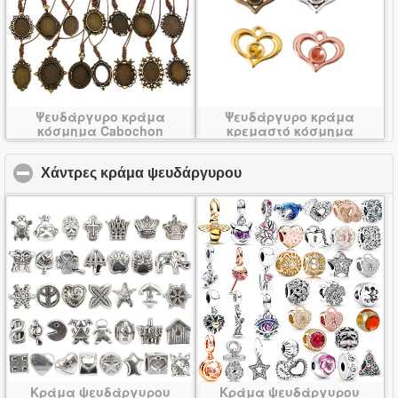
Ψευδάργυρο κράμα
Ψευδάργυρο κράμα
κόσμημα Cabochon
κρεμαστό κόσμημα
Περιβάλλον
τεχνητό διαμάντι Ρύθμιση
Χάντρες κράμα ψευδάργυρου
click to collapse conte
Κράμα ψευδάργυρου
Κράμα ψευδάργυρου