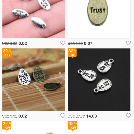
0.02
0.07
US$ 0.02
US$ 0.09
32
32
0.02
14.03
US$ 0.02
US$ 20.63
32
32