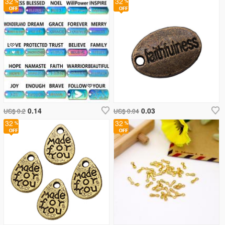
32
32
0.14
0.03
US$ 0.2
US$ 0.04
32
32