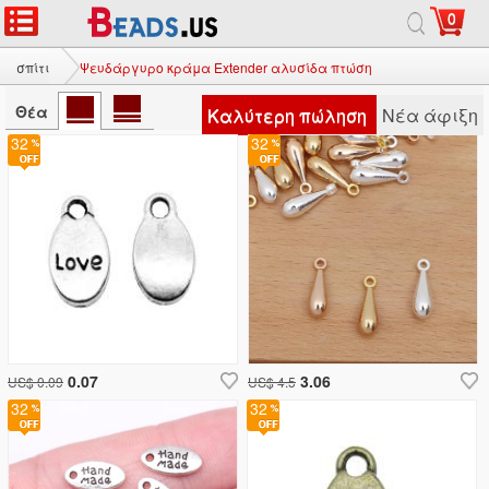
0
σπίτι
Ψευδάργυρο κράμα Extender αλυσίδα πτώση
Θέα
Καλύτερη πώληση
Νέα άφιξη
32
32
0.07
3.06
US$ 0.09
US$ 4.5
32
32