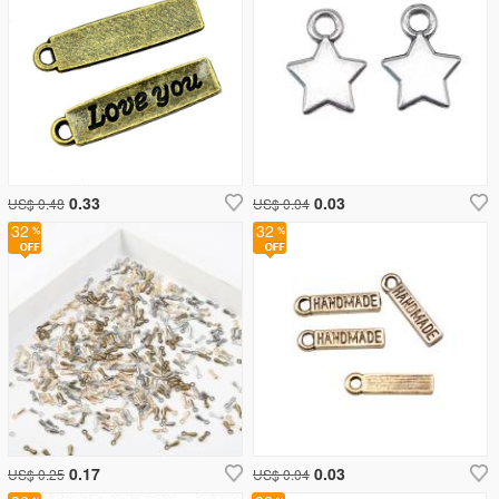
0.33
0.03
US$ 0.48
US$ 0.04
32
32
0.17
0.03
US$ 0.25
US$ 0.04