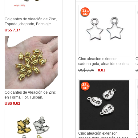
32
Colgantes de Aleación de Zinc,
Espada, chapado, Bricolaje
US$ 7.37
Cinc aleación extensor
C
cadena gota, aleación de zinc,
c
US$ 0.04
0.03
U
32
Colgantes de Aleación de Zinc
en Forma Flor, Tulipán,
US$ 0.62
Cinc aleación extensor
C