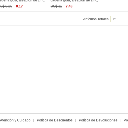
adena gota, aleación de zinc,
cadena gota, aleación de zinc,
S$ 0.25
0.17
US$ 11
7.48
Artículos Totales :
15
Atención y Cuidado
|
Política de Descuentos
|
Política de Devoluciones
|
Po