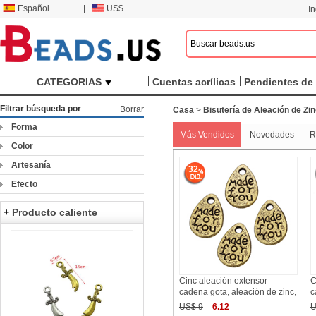
Español
|
US$
I
CATEGORIAS
Cuentas acrílicas
Pendientes de 
Filtrar búsqueda por
Borrar
Casa
>
Bisutería de Aleación de Zi
Forma
Más Vendidos
Novedades
R
Color
Artesanía
32
Efecto
+
Producto caliente
Cinc aleación extensor
C
cadena gota, aleación de zinc,
c
US$ 9
6.12
U