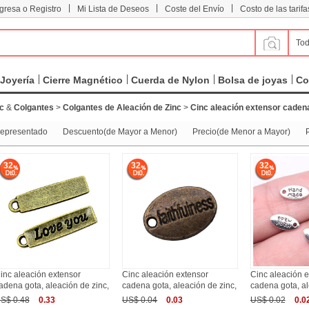
|
|
|
ngresa o Registro
Mi Lista de Deseos
Coste del Envío
Costo de las tarifa
Tod
Joyería
Cierre Magnético
Cuerda de Nylon
Bolsa de joyas
Co
nc
&
Colgantes
>
Colgantes de Aleación de Zinc
>
Cinc aleación extensor caden
epresentado
Descuento(de Mayor a Menor)
Precio(de Menor a Mayor)
32
32
32
inc aleación extensor
Cinc aleación extensor
Cinc aleación e
adena gota, aleación de zinc,
cadena gota, aleación de zinc,
cadena gota, al
S$ 0.48
0.33
US$ 0.04
0.03
US$ 0.02
0.0