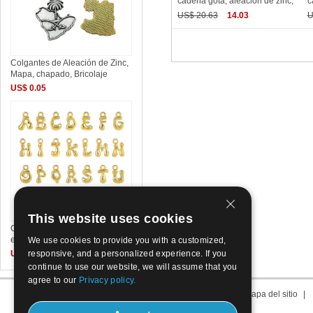
cadena gota, aleación de zinc,
c
US$ 20.63
14.03
U
Colgantes de Aleación de Zinc,
Mapa, chapado, Bricolaje
US$ 0.05
This website uses cookies
Colgantes de Aleación de Zinc
en Forma Alfabeto, Carta
We use cookies to provide you with a customized,
responsive, and a personalized experience. If you
US$ 0.19
continue to use our website, we will assume that you
agree to our
Privacy policy.
Sobre nosotros
|
Contacto
|
Condiciones de Uso
|
Mapa del sitio
|