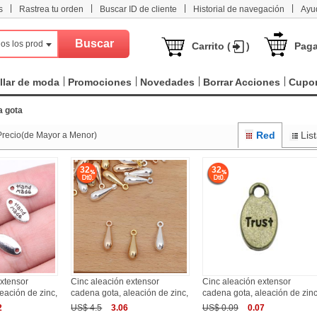
|
|
|
|
s
Rastrea tu orden
Buscar ID de cliente
Historial de navegación
Ayu
os los productos
Carrito (
)
Paga
llar de moda
Promociones
Novedades
Borrar Acciones
Cupo
a gota
Red
Lis
Precio(de Mayor a Menor)
32
32
xtensor
Cinc aleación extensor
Cinc aleación extensor
eación de zinc,
cadena gota, aleación de zinc,
cadena gota, aleación de zinc
2
US$ 4.5
3.06
US$ 0.09
0.07