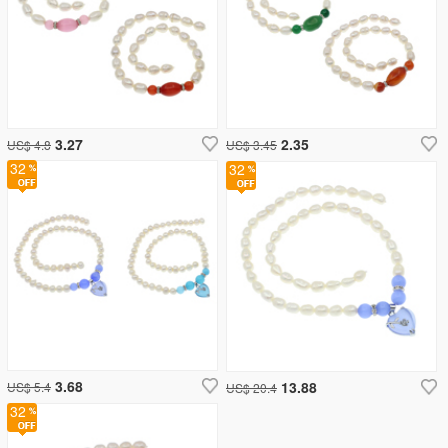
3.27
2.35
US$ 4.8
US$ 3.45
32
32
3.68
13.88
US$ 5.4
US$ 20.4
32