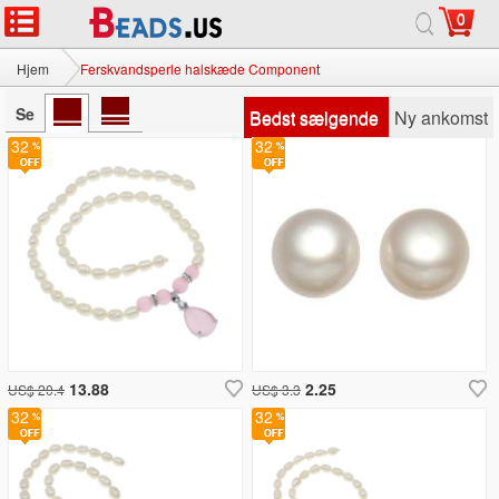
0
Hjem
Ferskvandsperle halskæde Component
Se
Bedst sælgende
Ny ankomst
32
32
13.88
2.25
US$ 20.4
US$ 3.3
32
32