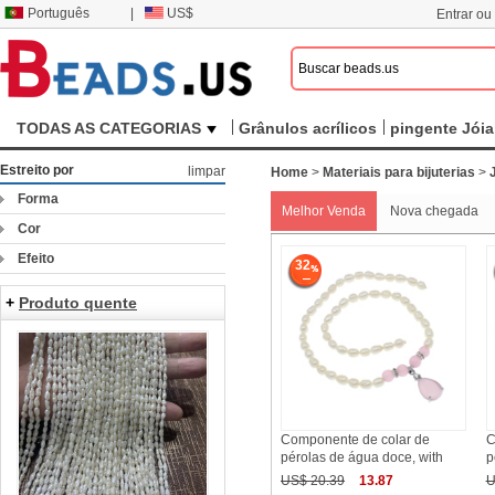
Português
|
US$
Entrar ou
TODAS AS CATEGORIAS
Grânulos acrílicos
pingente Jóia
Estreito por
limpar
Home
>
Materiais para bijuterias
>
Forma
Melhor Venda
Nova chegada
Cor
Efeito
32
+
Produto quente
Componente de colar de
C
pérolas de água doce, with
p
US$ 20.39
13.87
U