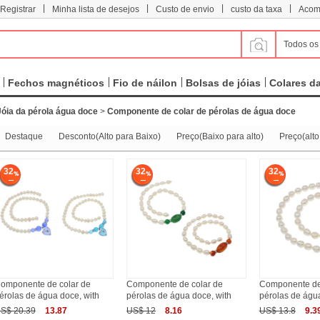
|
|
|
|
 Registrar
Minha lista de desejos
Custo de envio
custo da taxa
Acom
Todos os
Fechos magnéticos
Fio de náilon
Bolsas de jóias
Colares d
Jóia da pérola água doce
>
Componente de colar de pérolas de água doce
Destaque
Desconto(Alto para Baixo)
Preço(Baixo para alto)
Preço(alto
32
32
32
omponente de colar de
Componente de colar de
Componente de
érolas de água doce, with
pérolas de água doce, with
pérolas de água
S$ 20.39
13.87
US$ 12
8.16
US$ 13.8
9.3