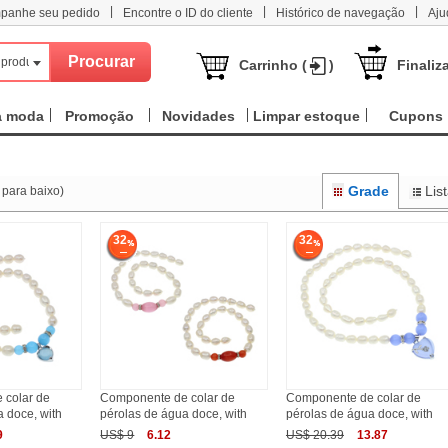
|
|
|
panhe seu pedido
Encontre o ID do cliente
Histórico de navegação
Aju
 produtos
Carrinho (
)
Finaliz
a moda
Promoção
Novidades
Limpar estoque
Cupons
Grade
Lis
 para baixo)
32
32
 colar de
Componente de colar de
Componente de colar de
 doce, with
pérolas de água doce, with
pérolas de água doce, with
9
US$ 9
6.12
US$ 20.39
13.87