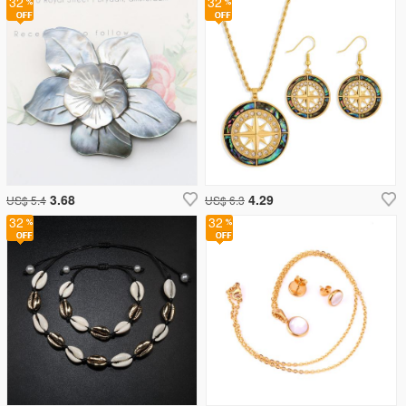
32
32
3.68
4.29
US$ 5.4
US$ 6.3
32
32