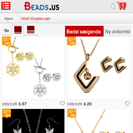
0
Hjem
Shell Smykke sæt
Se
Bedst sælgende
Ny ankomst
32
32
3.57
4.25
US$ 5.25
US$ 6.25
32
32