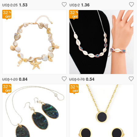
1.53
1.36
US$ 2.25
US$ 2
32
32
0.84
0.54
US$ 1.23
US$ 0.78
32
32