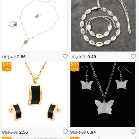
2.86
0.49
US$ 4.2
US$ 0.72
32
32
2.56
0.94
US$ 3.75
US$ 1.38