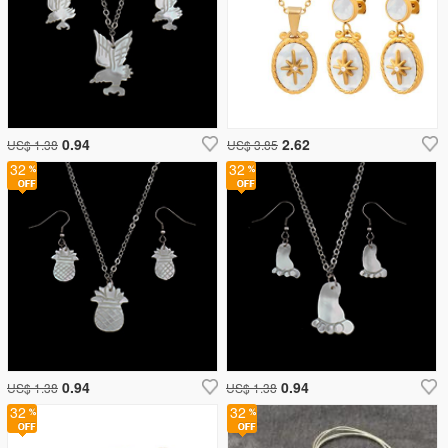
0.94
2.62
US$ 1.38
US$ 3.85
32
32
0.94
0.94
US$ 1.38
US$ 1.38
32
32