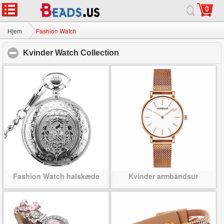
0
Hjem
|
Om
|
Kontakt os
|
Fuld Site
© 2026 Mælkevejen smykker Ltd Alle rettigheder forbeholdes.
Hjem
Fashion Watch
Kvinder Watch Collection
click to collapse contents
Fashion Watch halskæde
Kvinder armbåndsur