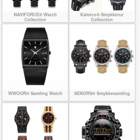
NAVIFORCE® Watch
Kaletco® Smykkerur
Collection
Collection
WWOOR® Samling Watch
SENORS® Smykkesamling