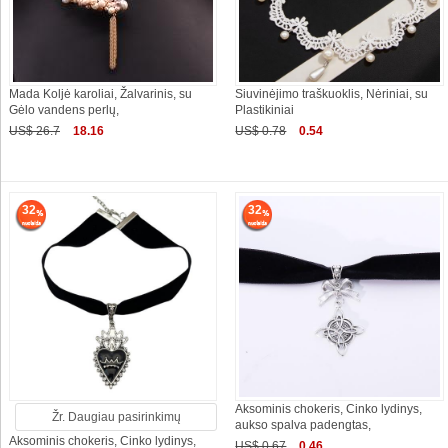
Mada Koljė karoliai, Žalvarinis, su
Siuvinėjimo traškuoklis, Nėriniai, su
Gėlo vandens perlų,
Plastikiniai
US$ 26.7
18.16
US$ 0.78
0.54
32
32
Aksominis chokeris, Cinko lydinys,
Žr. Daugiau pasirinkimų
aukso spalva padengtas,
Aksominis chokeris, Cinko lydinys,
US$ 0.67
0.46