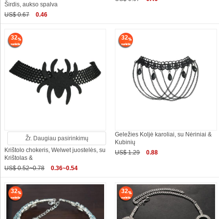
Širdis, aukso spalva
US$ 0.67
0.46
32
32
Geležies Koljė karoliai, su Nėriniai &
Žr. Daugiau pasirinkimų
Kubinių
Krištolo chokeris, Welwet juostelės, su
US$ 1.29
0.88
Krištolas &
US$ 0.52~0.78
0.36~0.54
32
32