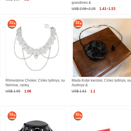
grandinės &
US$ 2.06~2.25
1.41~1.53
32
32
Rhinestone Choker, Cinko lydinys, su
Mada Koljė karoliai, Cinko lydinys, s
Nėriniai, rankų
Audinys &
US$ 1.55
1.06
US$ 1.61
1.1
32
32