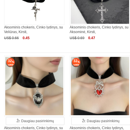
Aksominis chokeris, Cinko lydinys, su
Aksominis chokeris, Cinko lydinys, su
Veliūras, Kirsti,
Aksominė, Kirsti,
US$ 0.66
0.45
US$ 0.69
0.47
32
32
Žr. Daugiau pasirinkimų
Žr. Daugiau pasirinkimų
Aksominis chokeris, Cinko lydinys, su
Aksominis chokeris, Cinko lydinys,