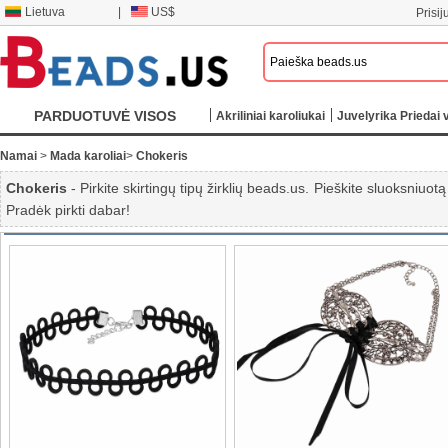
Lietuva
|
US$
Prisij
PARDUOTUVĖ VISOS
Akriliniai karoliukai
Juvelyrika Priedai v
KATEGORIJOS
Namai
>
Mada karoliai
>
Chokeris
Chokeris
- Pirkite skirtingų tipų žirklių beads.us. Pieškite sluoksniuot
Pradėk pirkti dabar!