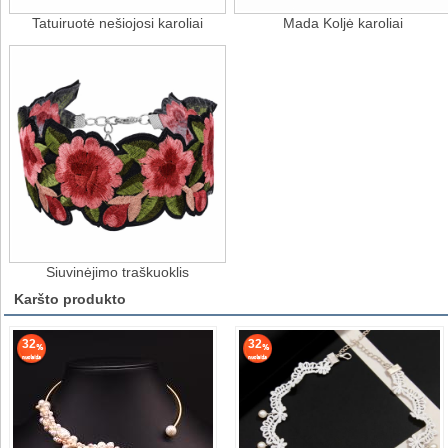
Tatuiruotė nešiojosi karoliai
Mada Koljė karoliai
Siuvinėjimo traškuoklis
Karšto produkto
32
32