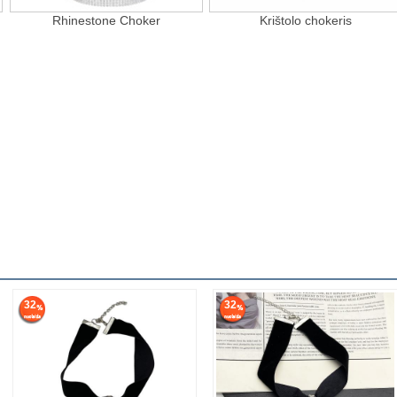
Rhinestone Choker
Krištolo chokeris
32
32