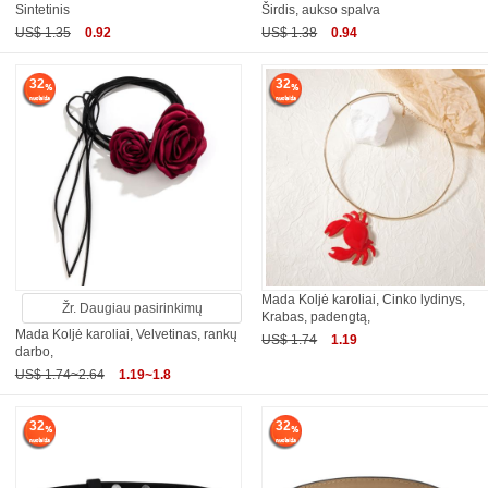
Sintetinis
Širdis, aukso spalva
US$ 1.35
0.92
US$ 1.38
0.94
32
32
Mada Koljė karoliai, Cinko lydinys,
Žr. Daugiau pasirinkimų
Krabas, padengtą,
Mada Koljė karoliai, Velvetinas, rankų
US$ 1.74
1.19
darbo,
US$ 1.74~2.64
1.19~1.8
32
32