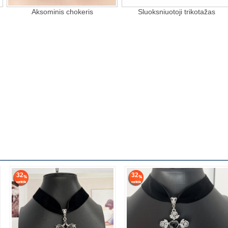
Aksominis chokeris
Sluoksniuotoji trikotažas
32
32