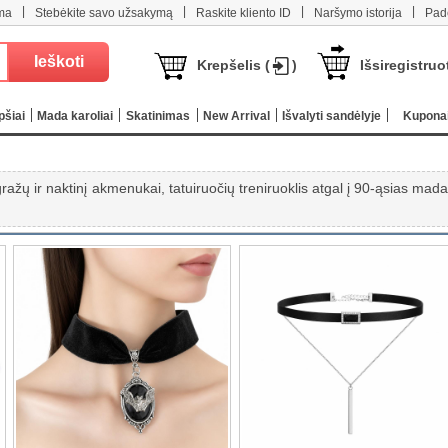
|
|
|
|
ma
Stebėkite savo užsakymą
Raskite kliento ID
Naršymo istorija
Pad
Krepšelis (
)
Išsiregistruo
pšiai
Mada karoliai
Skatinimas
New Arrival
Išvalyti sandėlyje
Kupona
 gražų ir naktinį akmenukai, tatuiruočių treniruoklis atgal į 90-ąsias mada