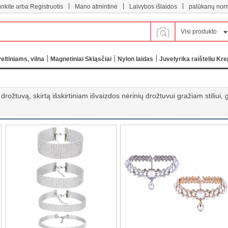
|
|
|
unkite arba Registruotis
Mano atmintinė
Laivybos išlaidos
palūkanų nor
Visi produkto
eltiniams, vilna
Magnetiniai Skląsčiai
Nylon laidas
Juvelyrika raišteliu Kre
ą drožtuvą, skirtą išskirtiniam išvaizdos nėrinių drožtuvui gražiam stiliui,