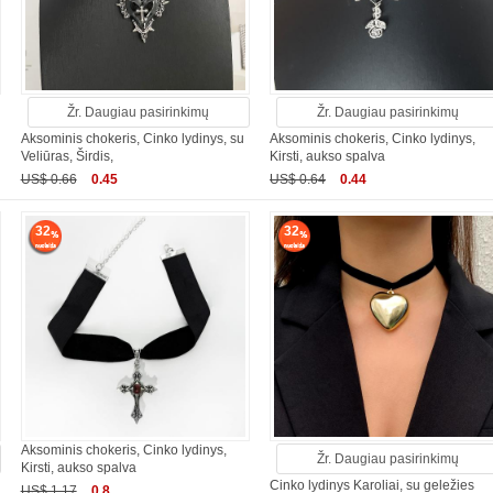
Žr. Daugiau pasirinkimų
Žr. Daugiau pasirinkimų
Aksominis chokeris, Cinko lydinys, su
Aksominis chokeris, Cinko lydinys,
Veliūras, Širdis,
Kirsti, aukso spalva
US$ 0.66
0.45
US$ 0.64
0.44
32
32
Aksominis chokeris, Cinko lydinys,
Žr. Daugiau pasirinkimų
Kirsti, aukso spalva
Cinko lydinys Karoliai, su geležies
US$ 1.17
0.8