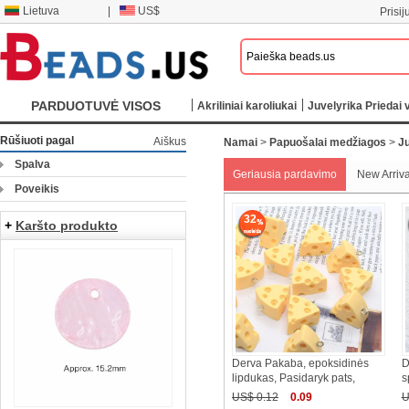
Lietuva
|
US$
Prisij
PARDUOTUVĖ VISOS
Akriliniai karoliukai
Juvelyrika Priedai v
KATEGORIJOS
Rūšiuoti pagal
Aiškus
Namai
>
Papuošalai medžiagos
>
Ju
Spalva
Geriausia pardavimo
New Arriva
Poveikis
32
+
Karšto produkto
Derva Pakaba, epoksidinės
D
lipdukas, Pasidaryk pats,
s
US$ 0.12
0.09
U