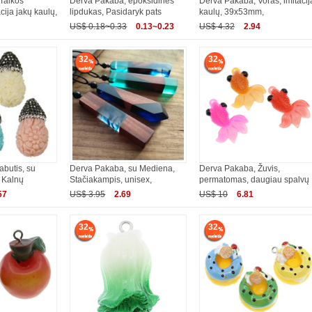
Taikos
Derva Pakaba, epoksidinės
Derva Pakaba, Voras, imitacij
cija jakų kaulų,
lipdukas, Pasidaryk pats
kaulų, 39x53mm,
US$ 0.18~0.33
0.13~0.23
US$ 4.32
2.94
32
32
butis, su
Derva Pakaba, su Mediena,
Derva Pakaba, Žuvis,
 Kalnų
Stačiakampis, unisex,
permatomas, daugiau spalvų
57
US$ 3.95
2.69
US$ 10
6.81
32
32