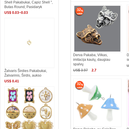
Shell Pakabukai, Capiz Shell ",
Butas Round, Pasidaryk
32
US$ 0.03~0.03
Derva Pakaba, Vilkas,
D
imitacija kaulų, daugiau
s
spalvų
U
US$ 3.97
2.7
Žalvaris Širdies Pakabukai,
Žalvarinis, Širdis, aukso
US$ 0.41
32