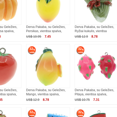
su Geležies,
Derva Pakaba, su Geležies,
Derva Pakaba, su Geležies,
isa spalva,
Persikas, vientisa spalva,
Ryžiai kukulis, vientisa
8
US$ 10.95
7.45
US$ 12.9
8.78
32
32
su Geležies,
Derva Pakaba, su Geležies,
Derva Pakaba, su Geležies,
tisa spalva,
Mango, vientisa spalva,
Pitaya, vientisa spalva,
45
US$ 12.9
8.78
US$ 10.75
7.31
32
32