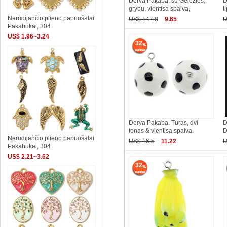
Derva Pakaba, su Geležies,
D
grybų, vientisa spalva,
l
Nerūdijančio plieno papuošalai
US$ 14.18
9.65
U
Pakabukai, 304
US$ 1.96~3.24
32
Derva Pakaba, Turas, dvi
D
tonas & vientisa spalva,
D
Nerūdijančio plieno papuošalai
US$ 16.5
11.22
U
Pakabukai, 304
US$ 2.21~3.62
32