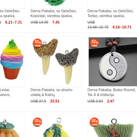
su Geležies,
Derva Pakaba, su Geležies,
Derva Pakaba, su Geležies,
sa spalva,
Kopūstai, vientisa spalva,
Tortas, vientisa spalva,
5
6.21~7.31
US$ 10.95
7.45
US$
13.46~15.75
9.16~10.71
32
32
Ledai,
Derva Pakaba, su alvario
Derva Pakaba, Butas Round,
alvos,
ustatą & Kalnų
Tai Ji & imitacija
US$ 37.5
25.51
US$ 3.63
2.47
32
32