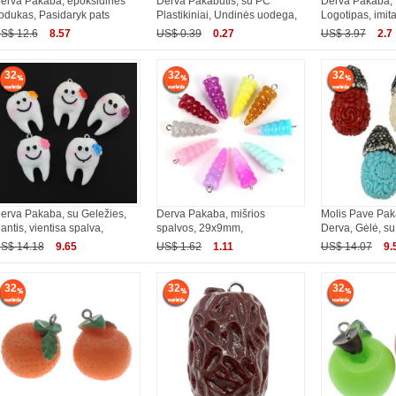
erva Pakaba, epoksidinės
Derva Pakabutis, su PC
Derva Pakaba, 
ipdukas, Pasidaryk pats
Plastikiniai, Undinės uodega,
Logotipas, imita
S$ 12.6
8.57
US$ 0.39
0.27
US$ 3.97
2.7
32
32
32
erva Pakaba, su Geležies,
Derva Pakaba, mišrios
Molis Pave Paka
antis, vientisa spalva,
spalvos, 29x9mm,
Derva, Gėlė, su
S$ 14.18
9.65
US$ 1.62
1.11
US$ 14.07
9.
32
32
32