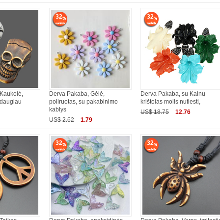
32
32
Kaukolė,
Derva Pakaba, Gėlė,
Derva Pakaba, su Kalnų
, daugiau
poliruotas, su pakabinimo
krištolas molis nutiesti,
kablys
US$ 18.75
12.76
US$ 2.62
1.79
32
32