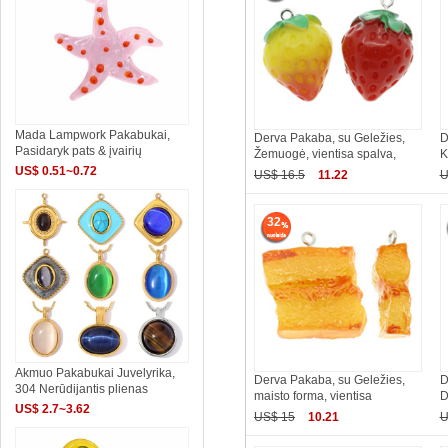
Mada Lampwork Pakabukai,
Derva Pakaba, su Geležies,
D
Pasidaryk pats & įvairių
Žemuogė, vientisa spalva,
K
US$ 0.51~0.72
US$ 16.5
11.22
U
32
Akmuo Pakabukai Juvelyrika,
Derva Pakaba, su Geležies,
D
304 Nerūdijantis plienas
maisto forma, vientisa
D
US$ 2.7~3.62
US$ 15
10.21
U