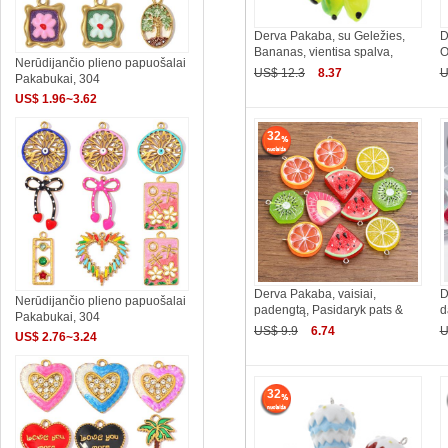
Derva Pakaba, su Geležies,
D
Bananas, vientisa spalva,
O
Nerūdijančio plieno papuošalai
US$ 12.3
8.37
U
Pakabukai, 304
US$ 1.96~3.62
32
Derva Pakaba, vaisiai,
D
Nerūdijančio plieno papuošalai
padengtą, Pasidaryk pats &
d
Pakabukai, 304
US$ 9.9
6.74
U
US$ 2.76~3.24
32