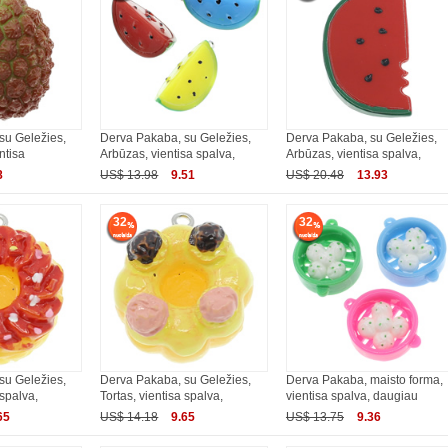
su Geležies,
Derva Pakaba, su Geležies,
Derva Pakaba, su Geležies,
ntisa
Arbūzas, vientisa spalva,
Arbūzas, vientisa spalva,
8
US$ 13.98
9.51
US$ 20.48
13.93
32
32
su Geležies,
Derva Pakaba, su Geležies,
Derva Pakaba, maisto forma,
 spalva,
Tortas, vientisa spalva,
vientisa spalva, daugiau
65
US$ 14.18
9.65
US$ 13.75
9.36