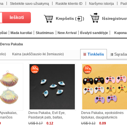
|
|
|
|
ma
Stebėkite savo užsakymą
Raskite kliento ID
Naršymo istorija
Pad
Krepšelis (
)
Išsiregistruo
pšiai
Mada karoliai
Skatinimas
New Arrival
Išvalyti sandėlyje
Kupona
Derva Pakaba
Tinklelis
Sąraša
lio)
Kaina (aukščiausio iki žemiausio)
32
32
Apvalkalas,
Derva Pakaba, Evil Eye,
Derva Pakaba, epoksidinės
inančios
Pasidaryk pats, baltas,
lipdukas, daugiafunkcis
9
US$ 0.17
0.12
US$ 0.12
0.09