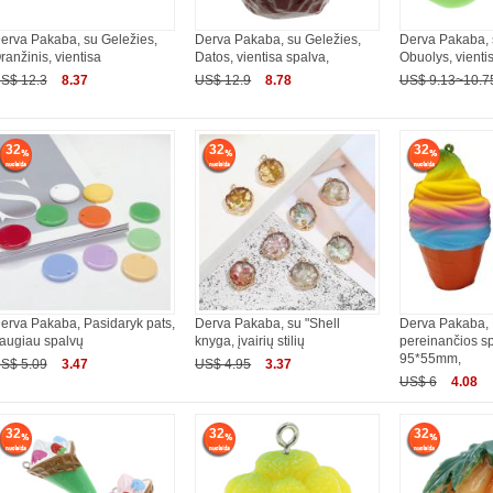
erva Pakaba, su Geležies,
Derva Pakaba, su Geležies,
Derva Pakaba, 
ranžinis, vientisa
Datos, vientisa spalva,
Obuolys, vienti
S$ 12.3
8.37
US$ 12.9
8.78
US$ 9.13~10.7
32
32
32
erva Pakaba, Pasidaryk pats,
Derva Pakaba, su "Shell
Derva Pakaba, 
augiau spalvų
knyga, įvairių stilių
pereinančios sp
95*55mm,
S$ 5.09
3.47
US$ 4.95
3.37
US$ 6
4.08
32
32
32