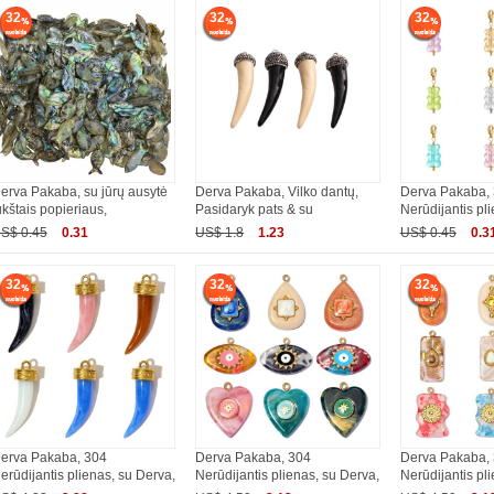
32
32
32
erva Pakaba, su jūrų ausytė
Derva Pakaba, Vilko dantų,
Derva Pakaba,
ukštais popieriaus,
Pasidaryk pats & su
Nerūdijantis pl
S$ 0.45
0.31
US$ 1.8
1.23
US$ 0.45
0.3
32
32
32
erva Pakaba, 304
Derva Pakaba, 304
Derva Pakaba,
erūdijantis plienas, su Derva,
Nerūdijantis plienas, su Derva,
Nerūdijantis pl