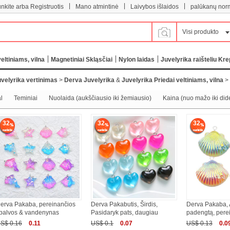
|
|
|
unkite arba Registruotis
Mano atmintinė
Laivybos išlaidos
palūkanų nor
Visi produkto
eltiniams, vilna
Magnetiniai Skląsčiai
Nylon laidas
Juvelyrika raišteliu Kre
velyrika vertinimas
>
Derva Juvelyrika
&
Juvelyrika Priedai veltiniams, vilna
>
l
Teminiai
Nuolaida (aukščiausio iki žemiausio)
Kaina (nuo mažo iki dide
32
32
32
erva Pakaba, pereinančios
Derva Pakabutis, Širdis,
Derva Pakaba, 
palvos & vandenynas
Pasidaryk pats, daugiau
padengtą, pere
S$ 0.16
0.11
US$ 0.1
0.07
US$ 0.13
0.0