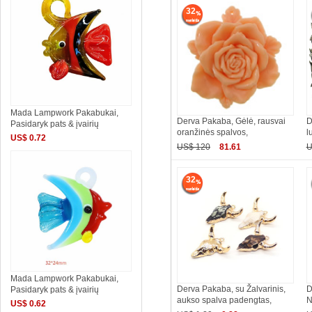
32
Mada Lampwork Pakabukai,
Derva Pakaba, Gėlė, rausvai
D
Pasidaryk pats & įvairių
oranžinės spalvos,
l
US$ 0.72
US$ 120
81.61
U
32
Mada Lampwork Pakabukai,
Derva Pakaba, su Žalvarinis,
D
Pasidaryk pats & įvairių
aukso spalva padengtas,
N
US$ 0.62