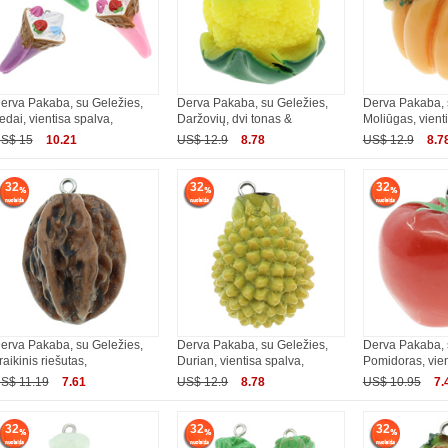
erva Pakaba, su Geležies,
Derva Pakaba, su Geležies,
Derva Pakaba, 
edai, vientisa spalva,
Daržovių, dvi tonas &
Moliūgas, vient
S$ 15
10.21
US$ 12.9
8.78
US$ 12.9
8.7
32
32
32
erva Pakaba, su Geležies,
Derva Pakaba, su Geležies,
Derva Pakaba, 
raikinis riešutas,
Durian, vientisa spalva,
Pomidoras, vien
S$ 11.19
7.61
US$ 12.9
8.78
US$ 10.95
7.
32
32
32