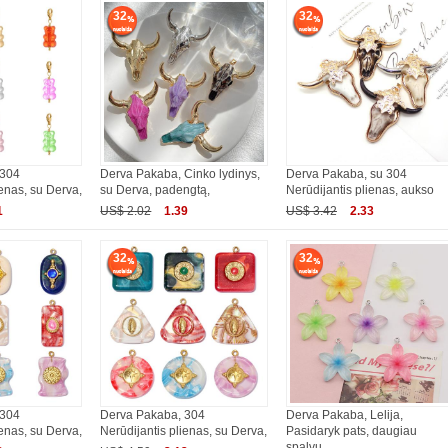
32
32
 304
Derva Pakaba, Cinko lydinys,
Derva Pakaba, su 304
ienas, su Derva,
su Derva, padengtą,
Nerūdijantis plienas, aukso
1
US$ 2.02
1.39
US$ 3.42
2.33
32
32
 304
Derva Pakaba, 304
Derva Pakaba, Lelija,
ienas, su Derva,
Nerūdijantis plienas, su Derva,
Pasidaryk pats, daugiau
spalvų