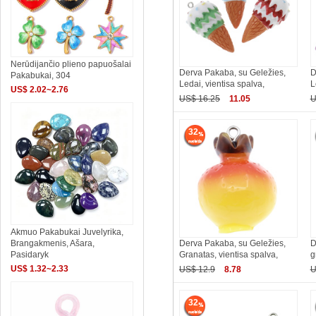
Nerūdijančio plieno papuošalai
Derva Pakaba, su Geležies,
D
Pakabukai, 304
Ledai, vientisa spalva,
L
US$ 2.02~2.76
US$ 16.25
11.05
U
32
Akmuo Pakabukai Juvelyrika,
Derva Pakaba, su Geležies,
D
Brangakmenis, Ašara,
Granatas, vientisa spalva,
g
Pasidaryk
US$ 1.32~2.33
US$ 12.9
8.78
U
32