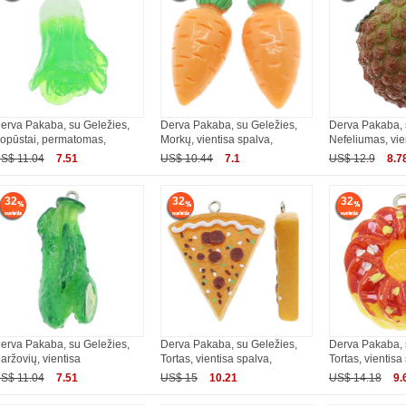
erva Pakaba, su Geležies,
Derva Pakaba, su Geležies,
Derva Pakaba, 
opūstai, permatomas,
Morkų, vientisa spalva,
Nefeliumas, vie
S$ 11.04
7.51
US$ 10.44
7.1
US$ 12.9
8.7
32
32
32
erva Pakaba, su Geležies,
Derva Pakaba, su Geležies,
Derva Pakaba, 
aržovių, vientisa
Tortas, vientisa spalva,
Tortas, vientisa
S$ 11.04
7.51
US$ 15
10.21
US$ 14.18
9.