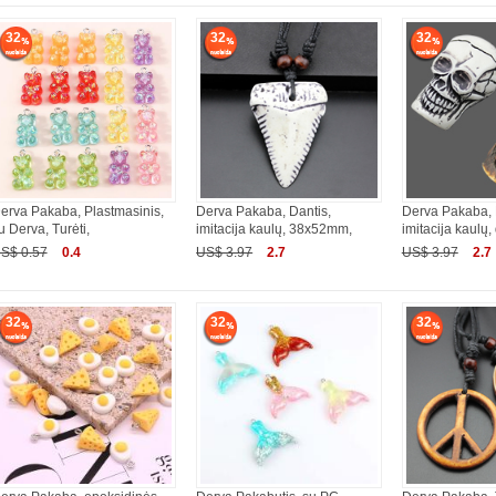
32
32
32
erva Pakaba, Plastmasinis,
Derva Pakaba, Dantis,
Derva Pakaba, 
u Derva, Turėti,
imitacija kaulų, 38x52mm,
imitacija kaulų
S$ 0.57
0.4
US$ 3.97
2.7
US$ 3.97
2.7
32
32
32