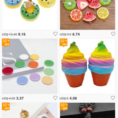
9.16
6.74
US$ 13.46
US$ 9.9
32
32
3.37
4.08
US$ 4.95
US$ 6
32
32