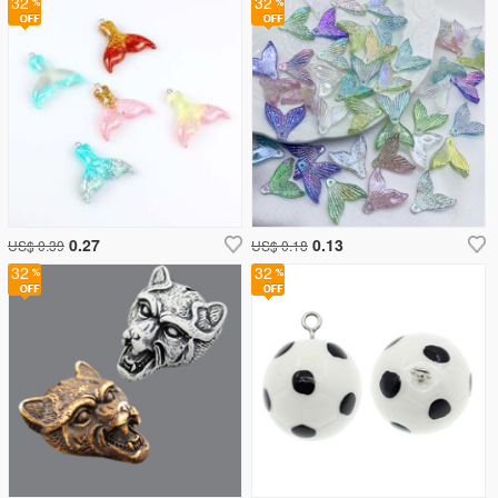
32
32
0.27
0.13
US$ 0.39
US$ 0.18
32
32