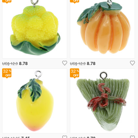
8.78
8.78
US$ 12.9
US$ 12.9
32
32
7.45
8.78