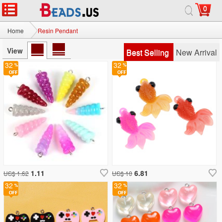
0
Home
Resin Pendant
View
Best Selling
New Arrival
32
32
1.11
6.81
US$ 1.62
US$ 10
32
32