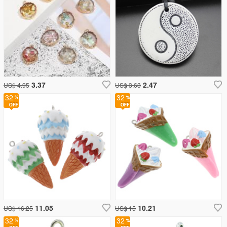
3.37
2.47
US$ 4.95
US$ 3.63
32
32
11.05
10.21
US$ 16.25
US$ 15
32
32