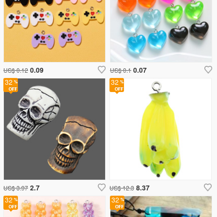
0.09
0.07
US$ 0.12
US$ 0.1
32
32
2.7
8.37
US$ 3.97
US$ 12.3
32
32