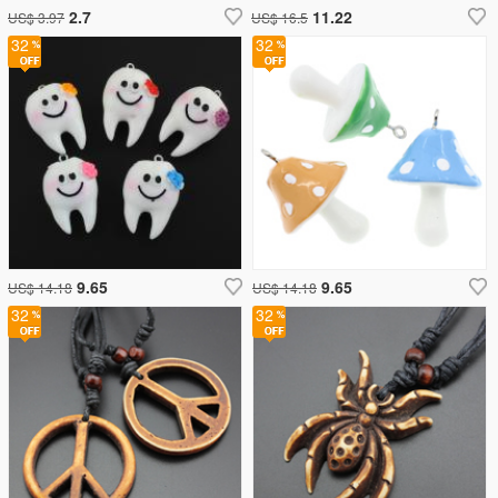
2.7
11.22
US$ 3.97
US$ 16.5
32
32
9.65
9.65
US$ 14.18
US$ 14.18
32
32