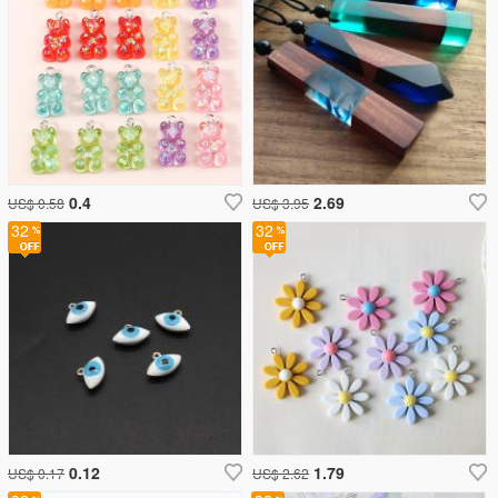
0.4
2.69
US$ 0.58
US$ 3.95
32
32
0.12
1.79
US$ 0.17
US$ 2.62