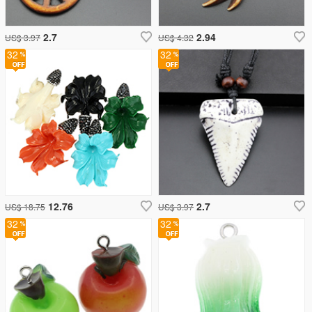
2.7
2.94
US$ 3.97
US$ 4.32
32
32
12.76
2.7
US$ 18.75
US$ 3.97
32
32