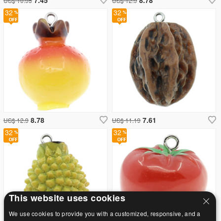
US$ 10.95
US$ 12.9
32
32
8.78
7.61
US$ 12.9
US$ 11.19
32
32
This website uses cookies
We use cookies to provide you with a customized, responsive, and a