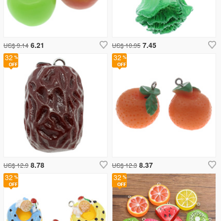
6.21
7.45
US$ 9.14
US$ 10.95
32
32
8.78
8.37
US$ 12.9
US$ 12.3
32
32