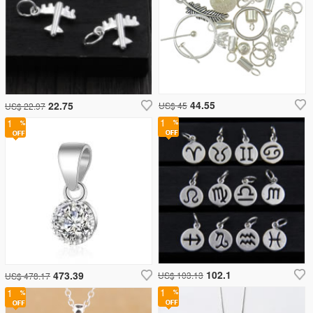
44.55
22.75
US$ 45
US$ 22.97
1
1
102.1
473.39
US$ 103.13
US$ 478.17
1
1