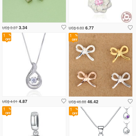
3.34
6.77
US$ 3.37
US$ 6.83
1
1
4.87
46.42
US$ 4.91
US$ 46.88
1
1