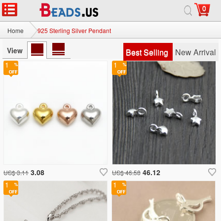
0
Home
925 Sterling Silver Pendant
View
Best Selling
New Arrival
1
1
3.08
46.12
US$ 3.11
US$ 46.58
1
1