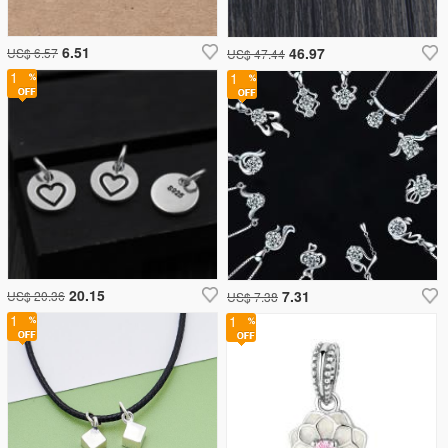
6.51
46.97
US$ 6.57
US$ 47.44
1
1
20.15
7.31
US$ 20.36
US$ 7.38
1
1