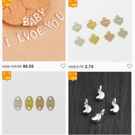
1
1
99.55
2.74
US$ 100.55
US$ 2.76
1
1