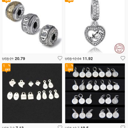
20.79
11.92
US$ 21
US$ 12.04
1
1
7.13
19.5
US$ 7.2
US$ 19.7