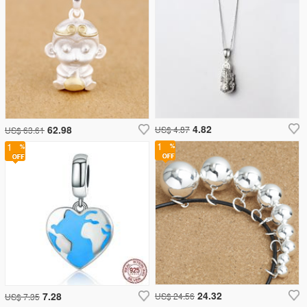
4.82
62.98
US$ 4.87
US$ 63.61
1
1
24.32
7.28
US$ 24.56
US$ 7.35