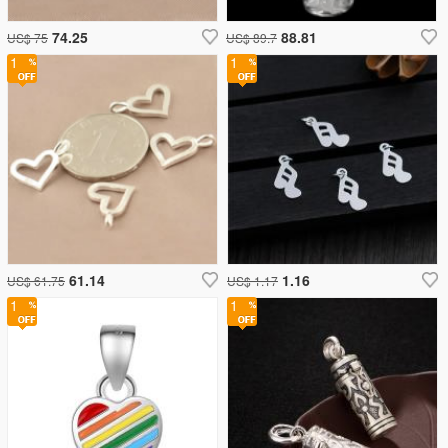
74.25
88.81
US$ 75
US$ 89.7
1
1
61.14
1.16
US$ 61.75
US$ 1.17
1
1