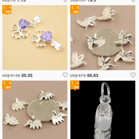
1
1
50.55
66.83
US$ 51.06
US$ 67.5
1
1