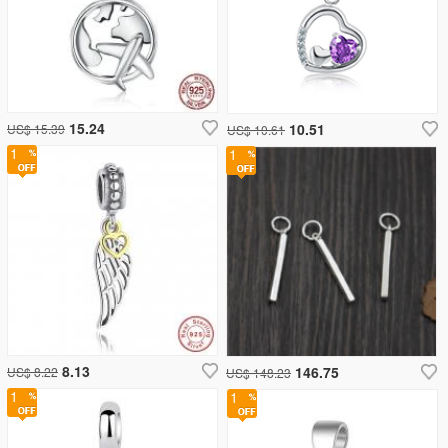
15.24
10.51
US$ 15.39
US$ 10.61
1
1
8.13
146.75
US$ 8.22
US$ 148.23
1
1