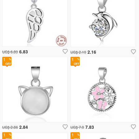
6.83
2.16
US$ 6.89
US$ 2.19
1
1
2.84
7.83
US$ 2.86
US$ 7.9
1
1