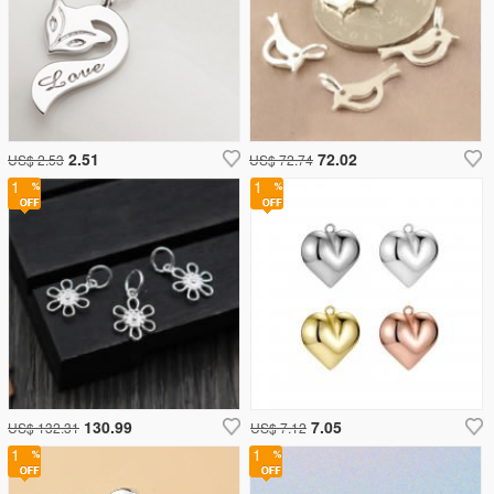
2.51
72.02
US$ 2.53
US$ 72.74
1
1
130.99
7.05
US$ 132.31
US$ 7.12
1
1