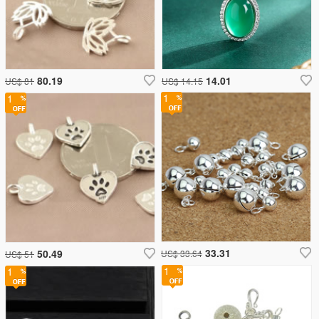
80.19
14.01
US$ 81
US$ 14.15
1
1
33.31
50.49
US$ 33.64
US$ 51
1
1