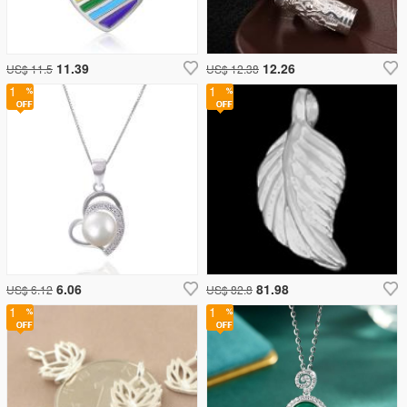
11.39
12.26
US$ 11.5
US$ 12.38
1
1
6.06
81.98
US$ 6.12
US$ 82.8
1
1