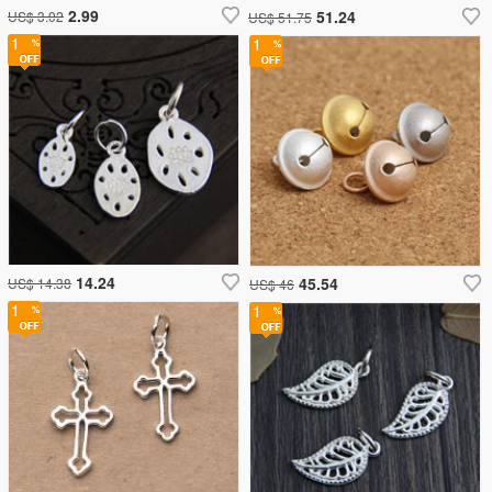
2.99
51.24
US$ 3.02
US$ 51.75
1
1
14.24
45.54
US$ 14.38
US$ 46
1
1