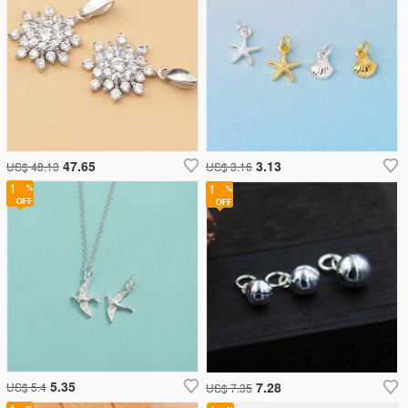
47.65
3.13
US$ 48.13
US$ 3.16
1
1
5.35
7.28
US$ 5.4
US$ 7.35