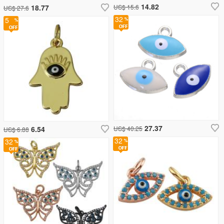
14.82
18.77
US$ 15.6
US$ 27.6
32
5
27.37
6.54
US$ 40.25
US$ 6.88
32
32