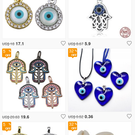
17.1
5.9
US$ 18
US$ 8.67
32
5
0.36
19.6
US$ 0.52
US$ 20.63
32
5