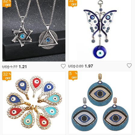
32
32
1.97
1.21
US$ 2.89
US$ 1.77
5
32