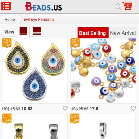
0
Home
Evil Eye Pendants
View
Best Selling
New Arrival
32
32
10.63
17.6
US$ 15.63
US$ 25.88
5
32