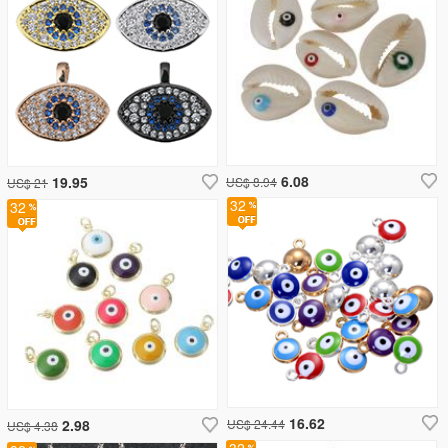
6.08
19.95
US$ 8.94
US$ 21
32
32
16.62
2.98
US$ 24.44
US$ 4.38