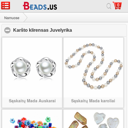
0
Namuose
|
Apie
|
Susisiekite su mumis
|
Visa svetainė
© 2026 Tako Juvelyrika Ltd Visos teisės saugomos.
Namuose
Karšto klirensas Juvelyrika
Karšto klirensas Juvelyrika
click to collapse contents
Sąskaitų Mada Auskarai
Sąskaitų Mada karoliai