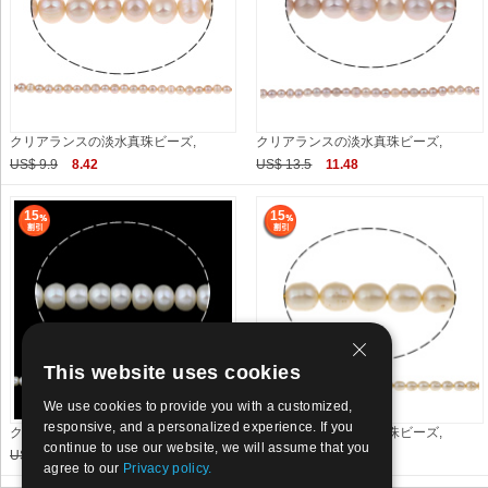
クリアランスの淡水真珠ビーズ,
クリアランスの淡水真珠ビーズ,
US$ 9.9
8.42
US$ 13.5
11.48
15
15
This website uses cookies
We use cookies to provide you with a customized,
responsive, and a personalized experience. If you
クリアランスの淡水真珠ビーズ,
クリアランスの淡水真珠ビーズ,
continue to use our website, we will assume that you
US$ 13.5
11.48
US$ 15
12.75
agree to our
Privacy policy.