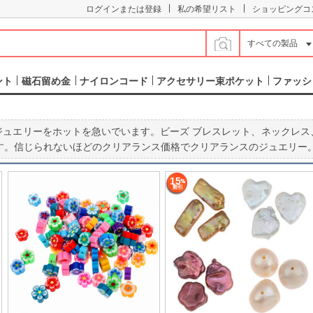
|
|
ログインまたは登録
私の希望リスト
ショッピングコ
すべての製品
ント
磁石留め金
ナイロンコード
アクセサリー束ポケット
ファッシ
 ジュエリーをホットを急いでいます。ビーズ ブレスレット、ネックレ
す。信じられないほどのクリアランス価格でクリアランスのジュエリー
15