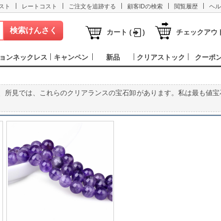
|
|
|
|
|
スト
レートコスト
ご注文を追跡する
顧客IDの検索
閲覧履歴
ヘル
カート (
)
チェックアウ
ョンネックレス
キャンペン
新品
クリアストック
クーポ
ス、所見では、これらのクリアランスの宝石卸があります。私は最も値宝
。