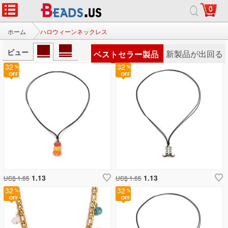
0
ホーム
ハロウィーンネックレス
ビュー
ベストセラー製品
新製品が出回る
32
32
1.13
1.13
US$ 1.65
US$ 1.65
32
32