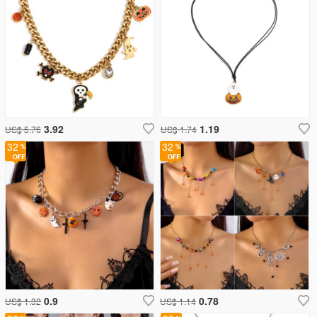
3.92
1.19
US$ 5.76
US$ 1.74
32
32
0.9
0.78
US$ 1.32
US$ 1.14