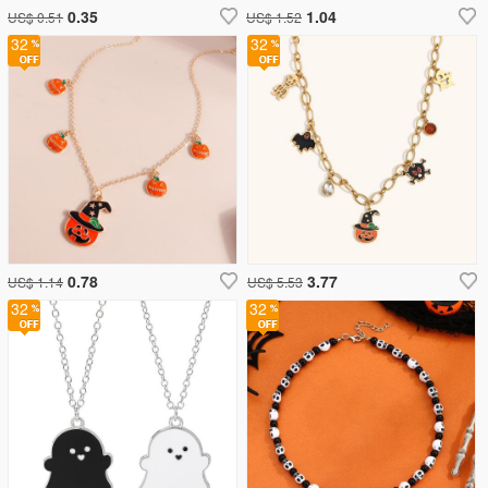
0.35
1.04
US$ 0.51
US$ 1.52
32
32
0.78
3.77
US$ 1.14
US$ 5.53
32
32