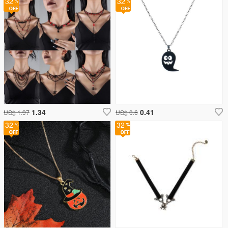
32
32
1.34
0.41
US$ 1.97
US$ 0.6
32
32