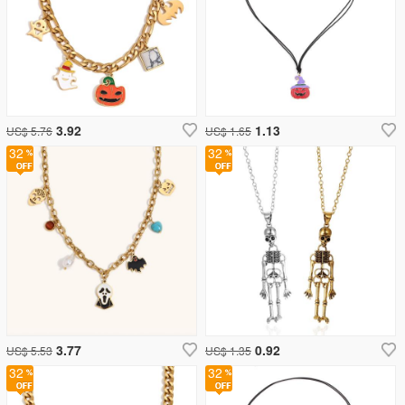
3.92
1.13
US$ 5.76
US$ 1.65
32
32
3.77
0.92
US$ 5.53
US$ 1.35
32
32