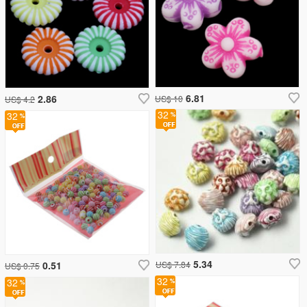
6.81
2.86
US$ 10
US$ 4.2
32
32
5.34
0.51
US$ 7.84
US$ 0.75
32
32