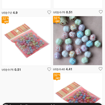
0.51
4.9
US$ 0.75
US$ 7.2
32
32
4.41
0.51
US$ 6.48
US$ 0.75
32