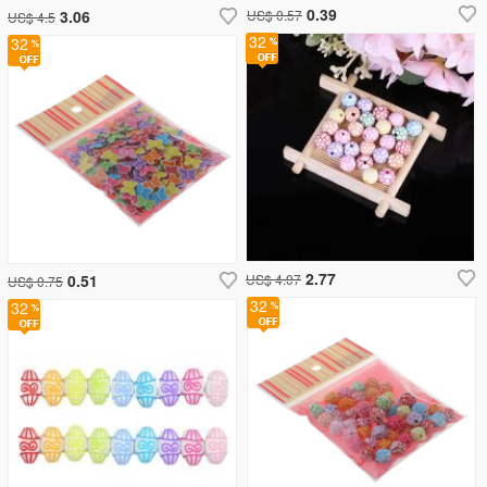
0.39
3.06
US$ 0.57
US$ 4.5
32
32
2.77
0.51
US$ 4.07
US$ 0.75
32
32