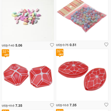
0.51
5.06
US$ 0.75
US$ 7.43
32
32
7.35
7.35
US$ 10.8
US$ 10.8