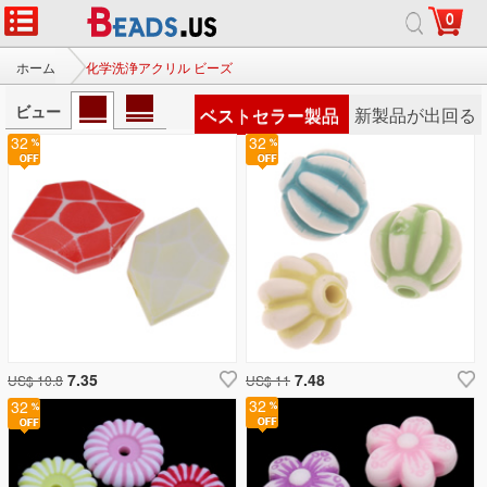
0
ホーム
化学洗浄アクリル ビーズ
ビュー
ベストセラー製品
新製品が出回る
32
32
7.35
7.48
US$ 10.8
US$ 11
32
32