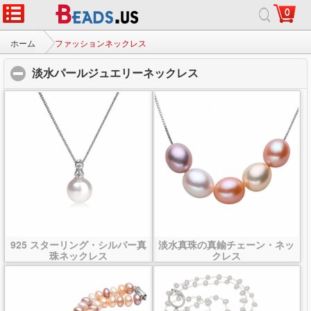
0
ホーム
|
について
|
お問い合わせ
|
完全なサイト
© 2026 銀河の宝石株式会社すべての権利予約します。
ホーム
ファッションネックレス
淡水パールジュエリーネックレス
click to collapse con
925 スターリング・シルバー真
淡水真珠の真鍮チェーン・ネッ
珠ネックレス
クレス