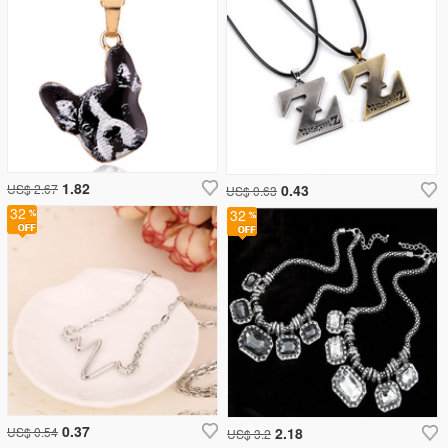
1.82
US$ 2.67
0.43
US$ 0.63
32
32
0.37
US$ 0.54
2.18
US$ 3.2