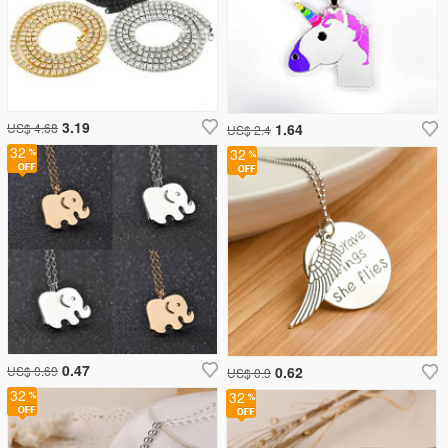
3.19
US$ 4.68
1.64
US$ 2.4
32
32
0.47
US$ 0.69
0.62
US$ 0.9
32
32