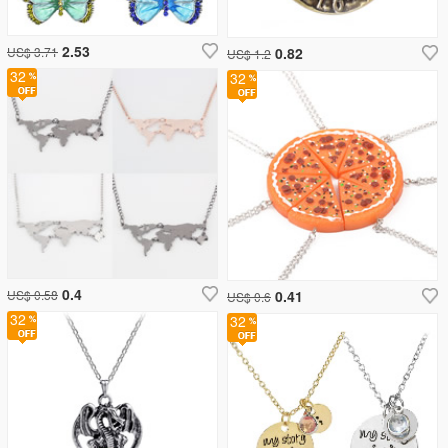
2.53
US$ 3.71
0.82
US$ 1.2
32
32
0.4
US$ 0.58
0.41
US$ 0.6
32
32