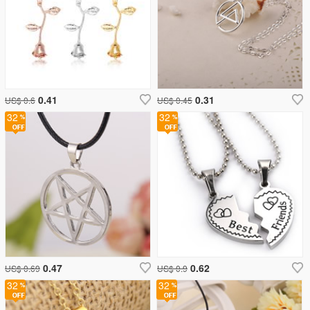
0.41
0.31
US$ 0.6
US$ 0.45
32
32
0.47
0.62
US$ 0.69
US$ 0.9
32
32