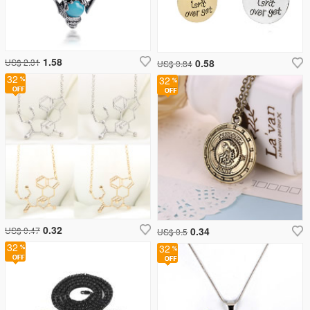
1.58
US$ 2.31
0.58
US$ 0.84
32
32
0.32
US$ 0.47
0.34
US$ 0.5
32
32