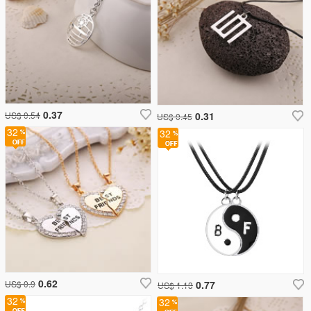
0.37
US$ 0.54
0.31
US$ 0.45
32
32
0.62
US$ 0.9
0.77
US$ 1.13
32
32