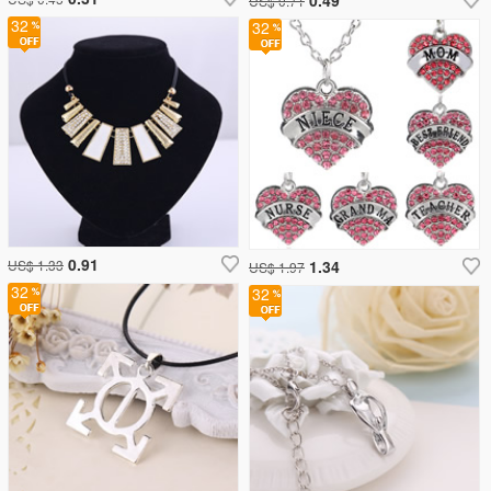
US$ 0.71
32
32
0.91
US$ 1.33
1.34
US$ 1.97
32
32