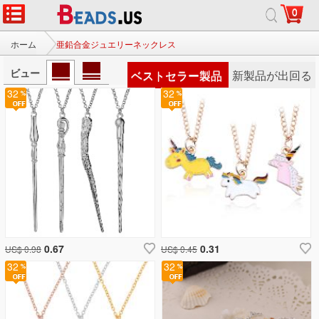
0
ホーム
亜鉛合金ジュエリーネックレス
ビュー
ベストセラー製品
新製品が出回る
32
32
0.67
0.31
US$ 0.98
US$ 0.45
32
32