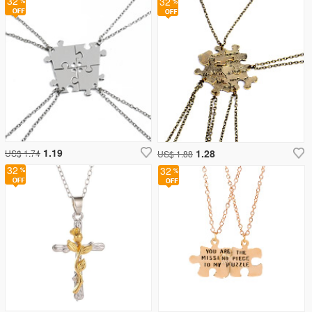
32
32
1.19
1.28
US$ 1.74
US$ 1.88
32
32