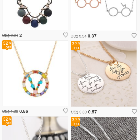
2
US$ 2.94
0.37
US$ 0.54
32
32
0.86
US$ 1.26
0.57
US$ 0.83
32
32