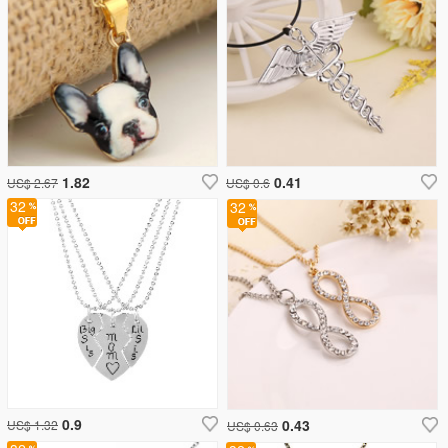
1.82
0.41
US$ 2.67
US$ 0.6
32
32
0.9
0.43
US$ 1.32
US$ 0.63