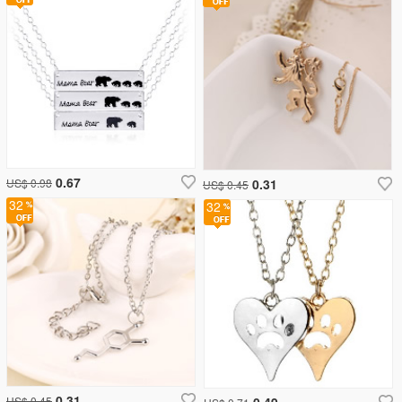
0.67
US$ 0.98
0.31
US$ 0.45
32
32
0.31
US$ 0.45
0.49