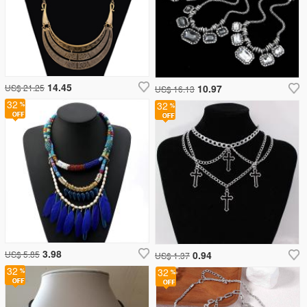
14.45
US$ 21.25
10.97
US$ 16.13
32
32
3.98
US$ 5.85
0.94
US$ 1.37
32
32