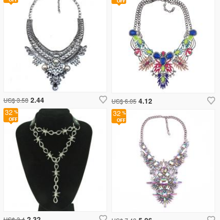
2.44
US$ 3.58
4.12
US$ 6.05
32
32
2.32
US$ 3.4
5.06