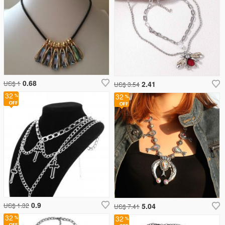
0.68
US$ 1
2.41
US$ 3.54
32
32
0.9
US$ 1.32
5.04
US$ 7.41
32
32