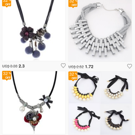
32
32
2.3
US$ 3.38
1.72
US$ 2.52
32
32