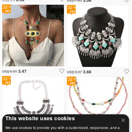
US$ 7.43
32
32
3.47
US$ 5.09
3.66
US$ 5.37
32
32
This website uses cookies
We use cookies to provide you with a customized, responsive, and a