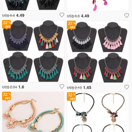
4.49
US$ 6.6
4.49
US$ 6.6
32
32
1.6
US$ 2.34
1.45
US$ 2.13
32
32