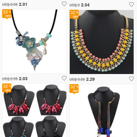
2.01
US$ 2.95
2.04
US$ 3
32
32
2.03
US$ 2.98
2.29
US$ 3.36
32
32