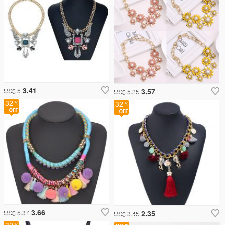
3.41
US$ 5
3.57
US$ 5.25
32
32
3.66
US$ 5.37
2.35
US$ 3.45