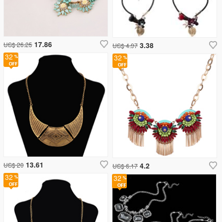
17.86
US$ 26.25
3.38
US$ 4.97
32
32
13.61
US$ 20
4.2
US$ 6.17
32
32