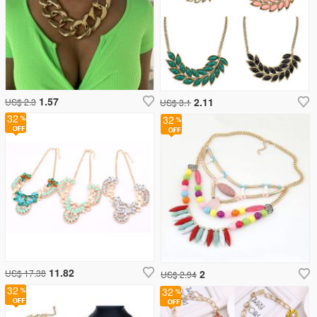
1.57
2.11
US$ 2.3
US$ 3.1
32
32
11.82
US$ 17.38
2
US$ 2.94
32
32