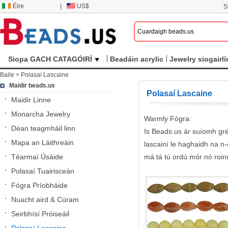
Éire
|
US$
S
Siopa GACH CATAGÓIRÍ
Beadáin acrylic
Jewelry siogairlí
Baile
>
Polasaí Lascaine
Maidir beads.us
Polasaí Lascaine
Maidir Linne
Monarcha Jewelry
Warmly Fógra:
Déan teagmháil linn
Is Beads.us ár suíomh gréa
Mapa an Láithreáin
lascainí le haghaidh na n
Téarmaí Úsáide
má tá tú ordú mór nó roin
Polasaí Tuairisceán
Fógra Príobháide
Nuacht aird & Cúram
Seirbhísí Próiseáil