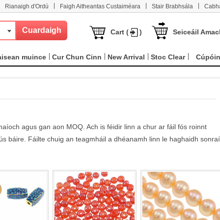
|
|
|
Rianaigh d'Ordú
Faigh Aitheantas Custaiméara
Stair Brabhsála
Cabha
Cart (
)
Seiceáil Amac
aisean muince
Cur Chun Cinn
New Arrival
Stoc Clear
Cúpói
aíoch agus gan aon MOQ. Ach is féidir linn a chur ar fáil fós roinnt
tús báire. Fáilte chuig an teagmháil a dhéanamh linn le haghaidh sonra