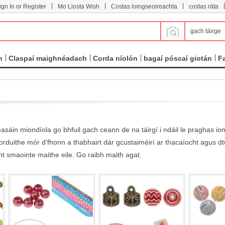
|
|
|
|
ign In or Register
Mo Liosta Wish
Costas loingseoireachta
costas ráta
gach táirge
n
Claspaí maighnéadach
Corda níolón
bagaí póscaí giotán
F
sáin miondíola go bhfuil gach ceann de na táirgí i ndáil le praghas iom
-orduithe mór d'fhonn a thabhairt dár gcustaiméirí ar thacaíocht agus d
nt smaointe maithe eile. Go raibh maith agat.