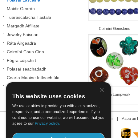
Polasaí Lascaine
Maidir Gearán
Tuarascálacha Tástála
Margadh Affiliate
Coirníní Gemstone
Jewelry Faisean
Ráta Airgeadra
Coirníní Chun Cinn
Fógra cóipchirt
Polasaí seachadadh
Cearta Maoine Intleachtúla
Cóipcheart Coirníní
Coirníní Lampwork
This website uses cookies
We use cookies to provide you with a customized,
responsive, and a personalized experience. If you
continue to use our website, we will assume that you
Maidir Linne
|
Déan teagmháil linn
|
Téarma dúinn
|
Mapa an L
agree to our
Privacy policy.