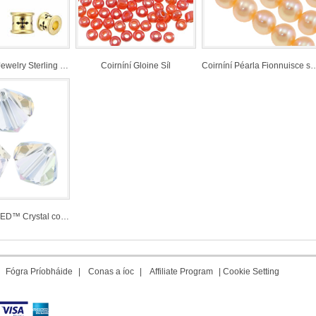
elry Sterling Silver
Coirníní Gloine Síl
Coirníní Péarla Fionnuisce saothraithe
 Crystal coirníní
|
Fógra Príobháide
|
Conas a íoc
|
Affiliate Program
|
Cookie Setting