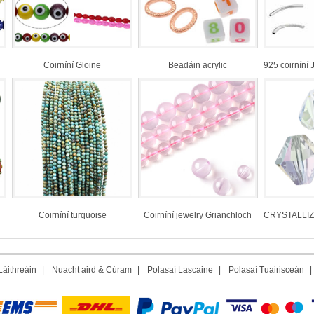
Coirníní Gloine
Beadáin acrylic
925 coirníní Jew
Coirníní turquoise
Coirníní jewelry Grianchloch
CRYSTALLIZED™
áithreáin
|
Nuacht aird & Cúram
|
Polasaí Lascaine
|
Polasaí Tuairisceán