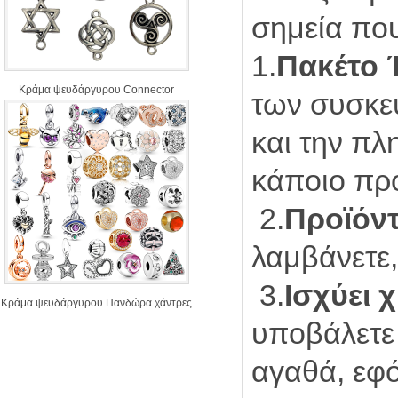
σημεία πο
1.
Πακέτο 
Κράμα ψευδάργυρου Connector
των συσκευ
και την πλ
κάποιο πρ
2.
Προϊόν
λαμβάνετε,
3.
Ισχύει 
Κράμα ψευδάργυρου Πανδώρα χάντρες
υποβάλετε
αγαθά, εφό