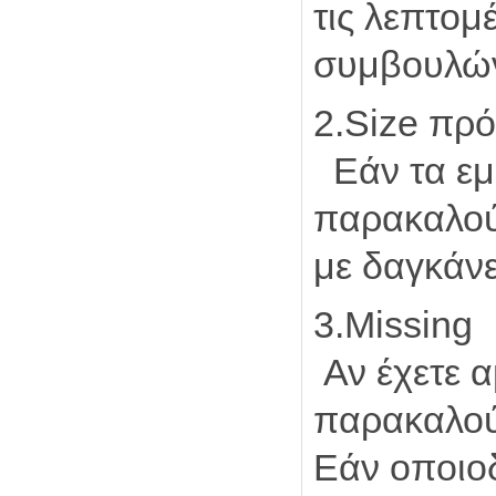
τις λεπτομ
συμβουλών
2.Size πρ
Εάν τα εμ
παρακαλούμ
με δαγκάνε
3.Missing
Αν έχετε α
παρακαλούμ
Εάν οποιοδ