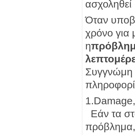
ασχοληθεί 
Όταν υποβά
χρόνο για 
η
πρόβλημ
λεπτομέρε
Συγγνώμη γ
πληροφορί
1.Damage,
Εάν τα στο
πρόβλημα, 