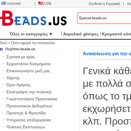
|
ελληνικά
|
US$
Σύνδεση ή Εγγραφή
Αγ
Όλες οι κατηγορίες
Ακρυλικό χάντρες
Κρεμαστό κό
Σπίτι
>
Όσον αφορά την καταγγελία
Περίπου beads.us
Ανακοίνωση για την 
Σχετικά με εμάς
Εργοστάσιο Κοσμήματα
Γενικά κάθ
Επικοινωνήστε μαζί μας
Χάρτης
με πολλά σ
Όροι Χρήσης
Επιστρέψτε την πολιτική
όπως το τ
Γνωστοποίηση Προστασίας
εκχωρήσετε
Προσωπικών Δεδομένων
Προσοχή & Φροντίδα
κλπ. Προσπ
Υπηρεσίες επεξεργασίας
Πολιτική Εκπτώσεων