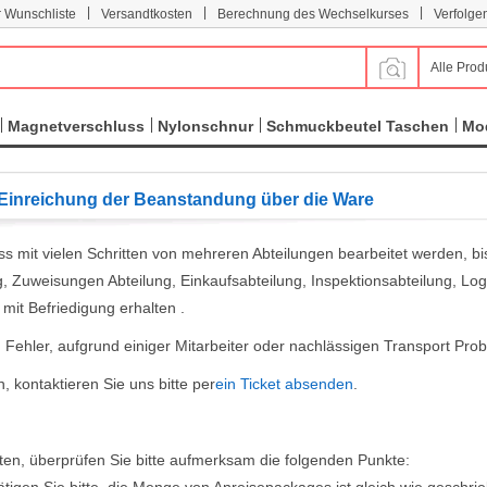
|
|
|
r Wunschliste
Versandtkosten
Berechnung des Wechselkurses
Verfolge
Alle Prod
Magnetverschluss
Nylonschnur
Schmuckbeutel Taschen
Mod
e Einreichung der Beanstandung über die Ware
ss mit vielen Schritten von mehreren Abteilungen bearbeitet werden, b
g, Zuweisungen Abteilung, Einkaufsabteilung, Inspektionsabteilung, Log
mit Befriedigung erhalten .
Fehler, aufgrund einiger Mitarbeiter oder nachlässigen Transport Pr
, kontaktieren Sie uns bitte per
ein Ticket absenden
.
ten, überprüfen Sie bitte aufmerksam die folgenden Punkte: