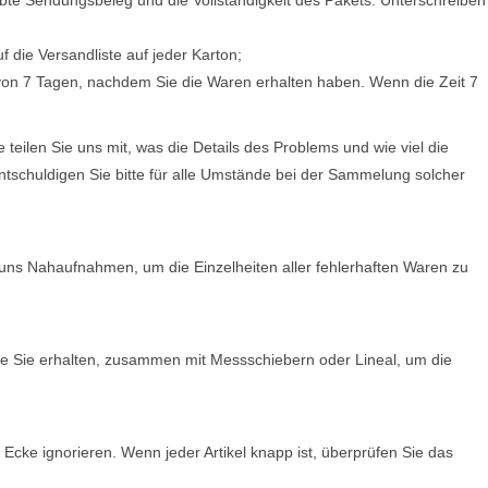
ebte Sendungsbeleg und die Vollständigkeit des Pakets. Unterschreiben
f die Versandliste auf jeder Karton;
b von 7 Tagen, nachdem Sie die Waren erhalten haben. Wenn die Zeit 7
teilen Sie uns mit, was die Details des Problems und wie viel die
ntschuldigen Sie bitte für alle Umstände bei der Sammelung solcher
 uns Nahaufnahmen, um die Einzelheiten aller fehlerhaften Waren zu
 die Sie erhalten, zusammen mit Messschiebern oder Lineal, um die
r Ecke ignorieren. Wenn jeder Artikel knapp ist, überprüfen Sie das