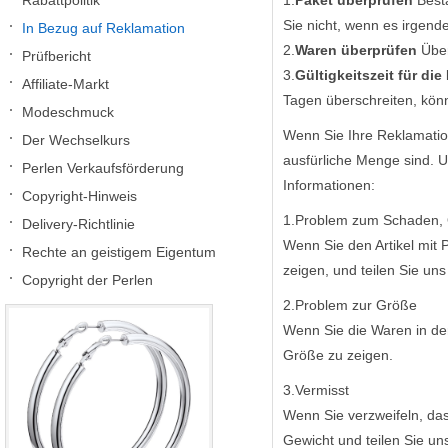
Rabattpolitik
1.
Paket überprüfen
Bestä
Sie nicht, wenn es irgend
In Bezug auf Reklamation
2.
Waren überprüfen
Über
Prüfbericht
3.
Gültigkeitszeit für di
Affiliate-Markt
Tagen überschreiten, könn
Modeschmuck
Wenn Sie Ihre Reklamation
Der Wechselkurs
ausfürliche Menge sind. U
Perlen Verkaufsförderung
Informationen:
Copyright-Hinweis
1.Problem zum Schaden, 
Delivery-Richtlinie
Wenn Sie den Artikel mit 
Rechte an geistigem Eigentum
zeigen, und teilen Sie uns
Copyright der Perlen
2.Problem zur Größe
Wenn Sie die Waren in der
Größe zu zeigen.
3.Vermisst
Wenn Sie verzweifeln, dass
Gewicht und teilen Sie uns