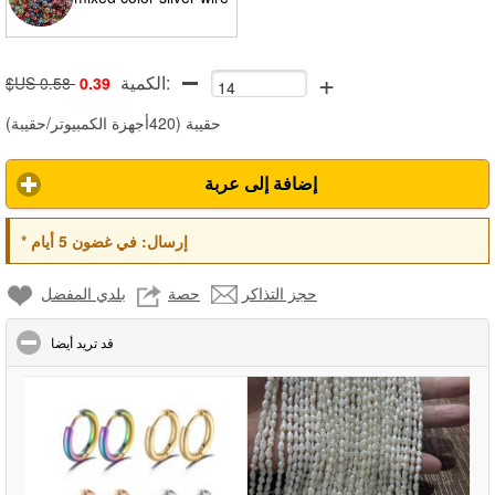
+
الكمية:
$US 0.58
0.39
)
420أجهزة الكمبيوتر/حقيبة
(
حقيبة
إضافة إلى عربة
*
في غضون 5 أيام
إرسال:
حجز التذاكر
حصة
بلدي المفضل
click to collapse contents
قد تريد أيضا