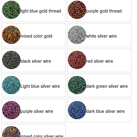
light blue gold thread
purple gold thread
mixed color gold
white silver wire
thread
black silver wire
red silver wire
Light blue silver wire
dark green silver wire
purple silver wire
dark blue silver wire
mixed color silver wire