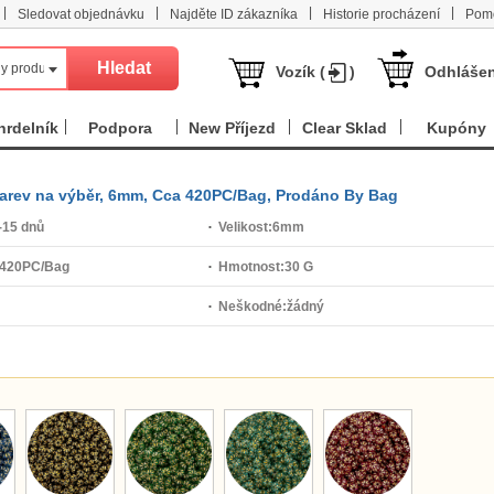
|
|
|
|
Sledovat objednávku
Najděte ID zákazníka
Historie procházení
Pom
y produkt
Vozík (
)
Odhlášen
hrdelník
Podpora
New Příjezd
Clear Sklad
Kupóny
e barev na výběr, 6mm, Cca 420PC/Bag, Prodáno By Bag
-15 dnů
Velikost:
6mm
 420PC/Bag
Hmotnost:
30 G
Neškodné:
žádný