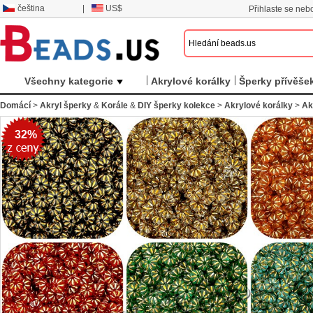
čeština
|
US$
Přihlaste se nebo
Všechny kategorie
Akrylové korálky
Šperky přívěše
Domácí
>
Akryl šperky
&
Korále
&
DIY šperky kolekce
>
Akrylové korálky
>
Ak
32%