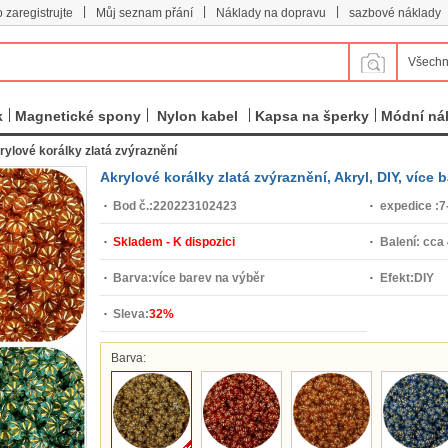
|
|
|
 zaregistrujte
Můj seznam přání
Náklady na dopravu
sazbové náklady
Všechn
k
Magnetické spony
Nylon kabel
Kapsa na šperky
Módní ná
rylové korálky zlatá zvýraznění
Akrylové korálky zlatá zvýraznění, Akryl, DIY, víc
Bod č.:
220223102423
expedice :
7
Skladem - K dispozici
Balení:
cca
Barva:
více barev na výběr
Efekt:
DIY
Sleva:
32%
Barva: