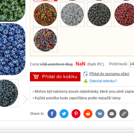
NaN
Počet kusů:
Cena:
US$ undefined /Bag
(NaN /PC)
Přidat do seznamu přání
Odeslat letenku?
Mohou být nabízeny pouze objednávky, které jsou plně zapl
Každá položka bude započítána podle nejvyšší slevy.
Share to: