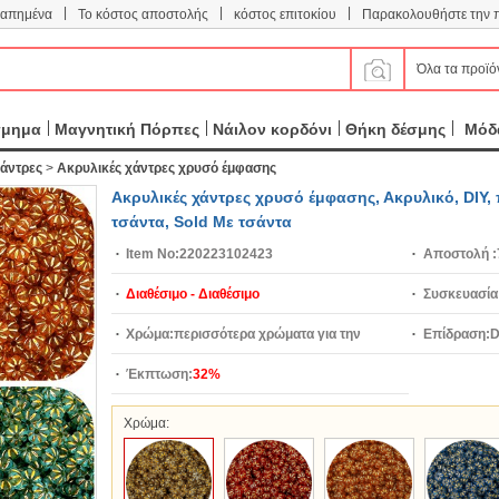
|
|
|
απημένα
Το κόστος αποστολής
κόστος επιτοκίου
Παρακολουθήστε την 
Όλα τα προϊό
σμημα
Μαγνητική Πόρπες
Νάιλον κορδόνι
Θήκη δέσμης
Μόδα
άντρες
>
Ακρυλικές χάντρες χρυσό έμφασης
Ακρυλικές χάντρες χρυσό έμφασης, Ακρυλικό, DIY
τσάντα, Sold Με τσάντα
Item No:
220223102423
Αποστολή :
Διαθέσιμο - Διαθέσιμο
Συσκευασία
Χρώμα:
περισσότερα χρώματα για την
Επίδραση:
D
επιλογή
Έκπτωση:
32%
Χρώμα: