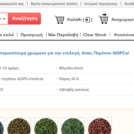
|
|
|
παραγγελία σας
Βρείτε αναγνωριστικό πελάτη
Ιστορικό περιήγησης
Βοήθε
ντα
Καλάθι (
)
Αναχώρησ
 κολιέ
Προαγωγή
Νέα Παραλαβή
Clear Stock
Κουπόνι
, περισσότερα χρώματα για την επιλογή, 6mm, Περίπου 420PCs/
7-15 ημέρες
Μέγεθος:
6mm
:
περίπου 420PCs/τσάντα
Βάρος:
30 G
IY
Αβλαβής:
κανένας