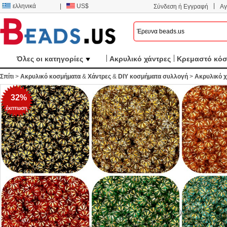
|
ελληνικά
|
US$
Σύνδεση ή Εγγραφή
Αγ
Όλες οι κατηγορίες
Ακρυλικό χάντρες
Κρεμαστό κό
Σπίτι
>
Ακρυλικό κοσμήματα
&
Χάντρες
&
DIY κοσμήματα συλλογή
>
Ακρυλικό χ
32%