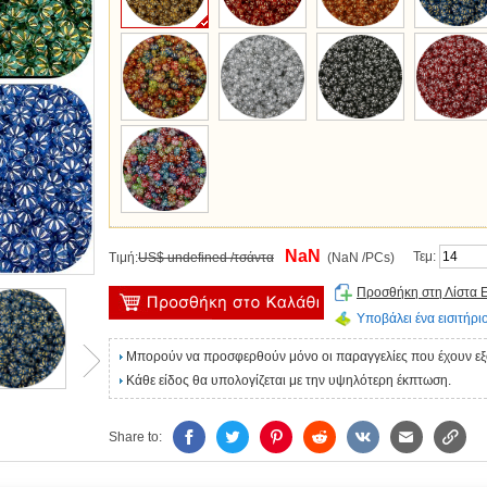
NaN
Τεμ:
Τιμή:
US$ undefined /τσάντα
(NaN /PCs)
Προσθήκη στη Λίστα 
Υποβάλει ένα εισιτήριο
Μπορούν να προσφερθούν μόνο οι παραγγελίες που έχουν ε
Κάθε είδος θα υπολογίζεται με την υψηλότερη έκπτωση.
Share to: