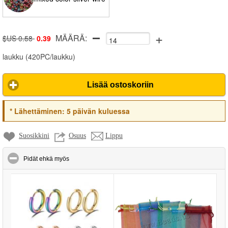
+
MÄÄRÄ:
$US 0.58
0.39
laukku
(
420PC/laukku
)
Lisää ostoskoriin
*
Lähettäminen:
5 päivän kuluessa
Suosikkini
Osuus
Lippu
click to collapse contents
Pidät ehkä myös