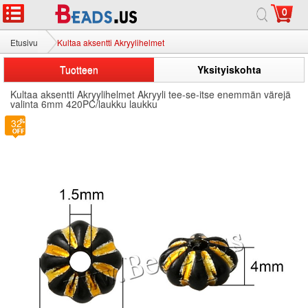
0
Etusivu
Kultaa aksentti Akryylihelmet
Tuotteen
Yksityiskohta
Kultaa aksentti Akryylihelmet Akryyli tee-se-itse enemmän värejä
valinta 6mm 420PC/laukku laukku
32