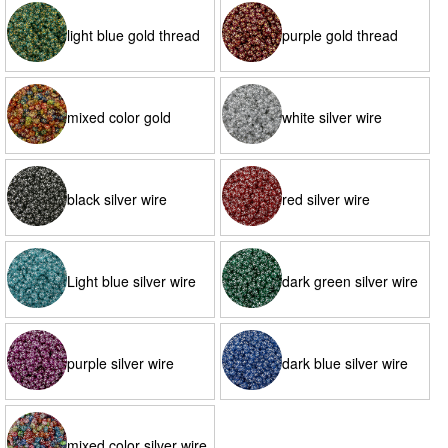
light blue gold thread
purple gold thread
mixed color gold
white silver wire
thread
black silver wire
red silver wire
Light blue silver wire
dark green silver wire
purple silver wire
dark blue silver wire
mixed color silver wire