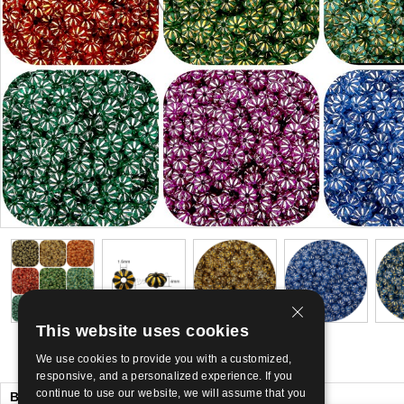
This website uses cookies
We use cookies to provide you with a customized,
responsive, and a personalized experience. If you
continue to use our website, we will assume that you
Bealtaine tú like Chomh maith leis sin