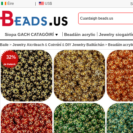
Éire
|
US$
S
Siopa GACH CATAGÓIRÍ
Beadáin acrylic
Jewelry siogairlí
Baile
>
Jewelry Aicrileach
&
Coirníní
&
DIY Jewelry Bailiúchán
>
Beadáin acryli
32%