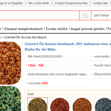
|
|
|
|
ign In or Register
Mo Liosta Wish
Costas loingseoireachta
costas ráta
gach táirge
n
Claspaí maighnéadach
Corda níolón
bagaí póscaí giotán
F
c
>
Coirníní Óir Accent Aicrileach
Coirníní Óir Accent Aicrileach, DIY, dathanna níos
Díolta De réir Mála
Mír Uimh:
220223102423
seachadta :
I Stoc - Fáil
Pacáil:
thar
Dath:
dathanna níos mó le haghaidh rogha
Éifeacht:
DI
Lascaine:
32%
Dath: