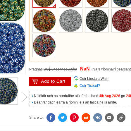
NaN
Praghas:
US$ undefined /Mála
(NaN /ríomhairí pearsant
Cuir Liosta a Wish
Cuir Ticéad?
Ní féidir ach na horduithe atá láníoctha ó
4th Aug 2026
go
24
Déanfar gach earra a ríomh leis an lascaine is airde.
Share to: