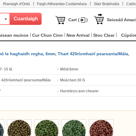
|
|
|
Rianaigh d'Ordú
Faigh Aitheantas Custaiméara
Stair Brabhsála
Cabha
Cart (
)
Seiceáil Amac
aisean muince
Cur Chun Cinn
New Arrival
Stoc Clear
Cúpói
 mó le haghaidh rogha, 6mm, Thart 420ríomhairí pearsanta/Mála,
7- 15 lá
Méid:
6mm
t 420ríomhairí pearsanta/Mála
Meáchan:
30 G
Y
Harmless:
aon cheann