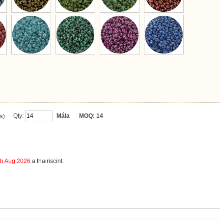
Qty:
Mála
MOQ:
14
a)
th Aug 2026
a thairiscint.