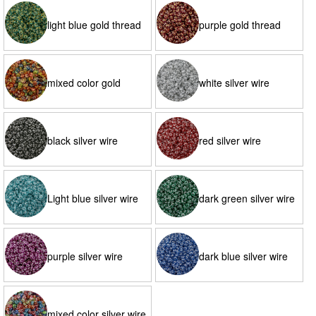
light blue gold thread
purple gold thread
mixed color gold
white silver wire
thread
black silver wire
red silver wire
Light blue silver wire
dark green silver wire
purple silver wire
dark blue silver wire
mixed color silver wire