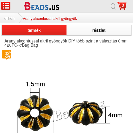
0
otthon
Arany akcentussal akril gyöngyök
termék
részlet
Arany akcentussal akril gyöngyök DIY több színt a választás 6mm
420PC-k/Bag Bag
32