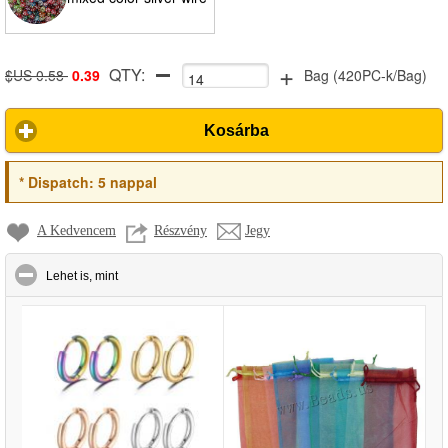
+
QTY:
$US 0.58
0.39
Bag
(
420PC-k/Bag
)
Kosárba
*
Dispatch:
5 nappal
A Kedvencem
Részvény
Jegy
click to collapse contents
Lehet is, mint