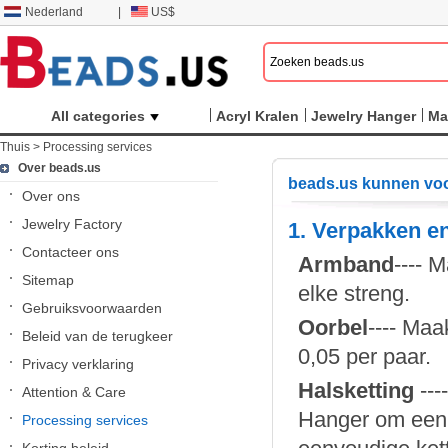
Nederland
|
US$
All categories
Acryl Kralen
Jewelry Hanger
Ma
Thuis
>
Processing services
Over beads.us
beads.us kunnen voor
Over ons
Jewelry Factory
1. Verpakken e
Contacteer ons
Armband
---- 
Sitemap
elke streng.
Gebruiksvoorwaarden
Oorbel
---- Maa
Beleid van de terugkeer
0,05 per paar.
Privacy verklaring
Halsketting
---
Attention & Care
Hanger om een ​
Processing services