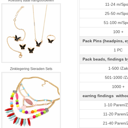
Roestvrij staal hangoorbellen
11-24 m/Spo
25-50 m/Spo
51-100 m/Sp
100 +
Pack Pins (headpins, e
1 PC
Pack beads, findings b
1-500 /Za
Zinklegering Sieraden Sets
501-1000 /Z
1000 +
earring findings withou
1-10 Paren/
11-20 Paren/
21-40 Paren/