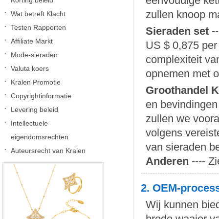
eenvoudige kett
Korting beleid
zullen knoop ma
Wat betreft Klacht
Testen Rapporten
Sieraden set
--
Affiliate Markt
US $ 0,875 per 
Mode-sieraden
complexiteit va
Valuta koers
opnemen met o
Kralen Promotie
Groothandel K
Copyrightinformatie
en bevindingen
Levering beleid
zullen we voor
Intellectuele
volgens vereist
eigendomsrechten
van sieraden b
Auteursrecht van Kralen
Anderen
---- Z
2. OEM-process
Wij kunnen bie
brede waaier va