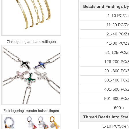
Beads and Findings by
1-10 PC/Za
11-20 PC/Z
21-40 PC/Z
Zinklegering armbandkettingen
41-80 PC/Z
81-125 PC/Z
126-200 PC/
201-300 PC/
301-400 PC/
401-500 PC/
501-600 PC/
600 +
Zink legering sweater halskettingen
Thread Beads Into Stra
1-10 PC/Stre