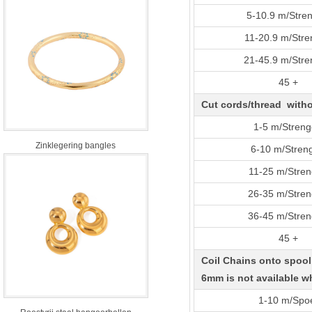
5-10.9 m/Stre
11-20.9 m/Str
21-45.9 m/Str
45 +
Cut cords/thread witho
1-5 m/Stren
Zinklegering bangles
6-10 m/Stren
11-25 m/Stre
26-35 m/Stre
36-45 m/Stre
45 +
Coil Chains onto spool
6mm is not available 
1-10 m/Spo