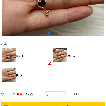
لون:
Black
White
Pink
+
الكمية:
$US 0.66
0.45
PC