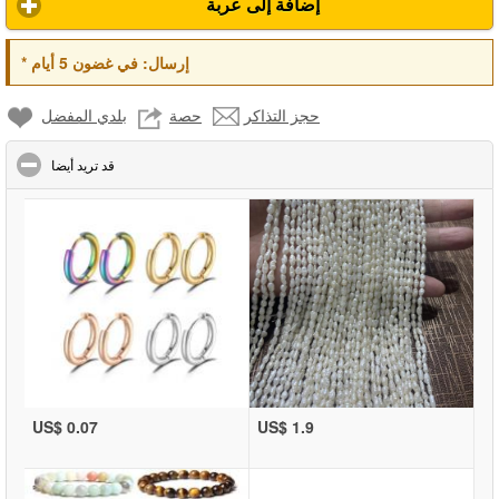
إضافة إلى عربة
*
في غضون 5 أيام
إرسال:
حجز التذاكر
حصة
بلدي المفضل
click to collapse contents
قد تريد أيضا
US$ 0.07
US$ 1.9