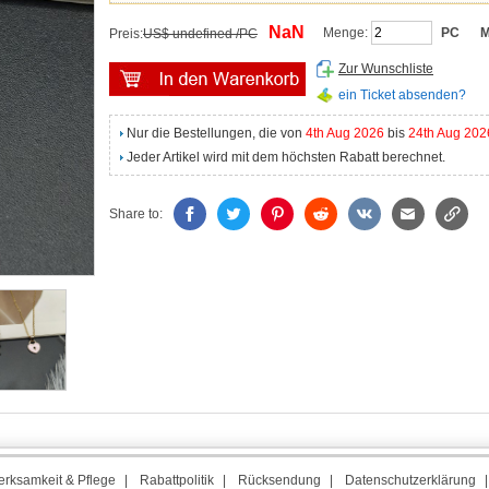
NaN
Menge:
PC
M
Preis:
US$ undefined /PC
Zur Wunschliste
ein Ticket absenden?
Nur die Bestellungen, die von
4th Aug 2026
bis
24th Aug 202
Jeder Artikel wird mit dem höchsten Rabatt berechnet.
Share to:
rksamkeit & Pflege
|
Rabattpolitik
|
Rücksendung
|
Datenschutzerklärung