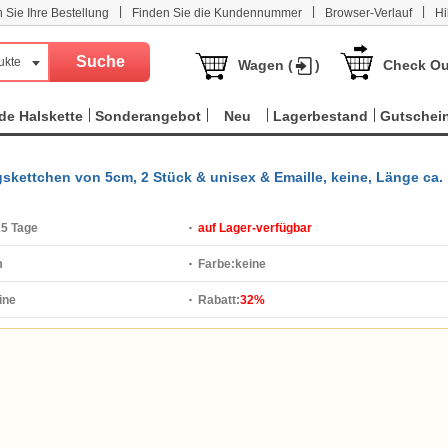
|
|
|
n Sie Ihre Bestellung
Finden Sie die Kundennummer
Browser-Verlauf
Hi
ukte
Wagen (
)
Check Ou
e Halskette
Sonderangebot
Neu
Lagerbestand
Gutschei
gskettchen von 5cm, 2 Stück & unisex & Emaille, keine, Länge ca.
15 Tage
auf Lager-verfügbar
m
Farbe:
keine
ine
Rabatt:
32%