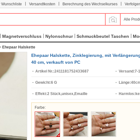
|
|
|
r Wunschliste
Versandtkosten
Berechnung des Wechselkurses
Verfolge
Alle Prod
Magnetverschluss
Nylonschnur
Schmuckbeutel Taschen
Mod
>
Ehepaar Halskette
Ehepaar Halskette, Zinklegierung, mit Verlängerun
40 cm, verkauft von PC
Artikel Nr.:
2411181752433687
Versand:
7-
Gewicht:
6 G
Länge:
40c
Effekt:
2 Stück,unisex,Emaille
Harmlos:
ke
Farbe: