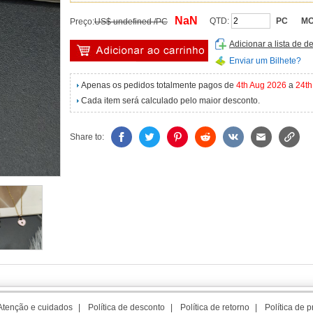
NaN
QTD:
PC
MO
Preço:
US$ undefined /PC
Adicionar a lista de d
Enviar um Bilhete?
Apenas os pedidos totalmente pagos de
4th Aug 2026
a
24th
Cada item será calculado pelo maior desconto.
Share to:
Atenção e cuidados
|
Política de desconto
|
Política de retorno
|
Política de 