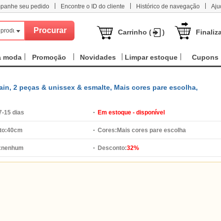
|
|
|
panhe seu pedido
Encontre o ID do cliente
Histórico de navegação
Aju
 produtos
Carrinho (
)
Finaliz
a moda
Promoção
Novidades
Limpar estoque
Cupons
hain, 2 peças & unissex & esmalte, Mais cores pare escolha,
7-15 dias
Em estoque - disponível
o:
40cm
Cores:
Mais cores pare escolha
:
nenhum
Desconto:
32%