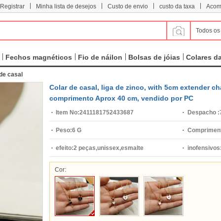
|
|
|
|
 Registrar
Minha lista de desejos
Custo de envio
custo da taxa
Acom
Todos os
Fechos magnéticos
Fio de náilon
Bolsas de jóias
Colares d
de casal
Colar de casal, liga de zinco, with 5cm extender c
comprimento Aprox 40 cm, vendido por PC
Item No:
2411181752433687
Despacho :
Peso:
6 G
Compriment
efeito:
2 peças,unissex,esmalte
inofensivos
Cor: