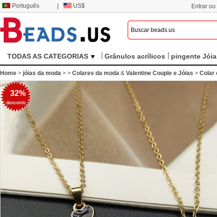
Português
|
US$
Entrar ou
TODAS AS CATEGORIAS
Grânulos acrílicos
pingente Jóia
Home
>
jóias da moda
>
>
Colares da moda
&
Valentine Couple e Jóias
>
Colar 
32%