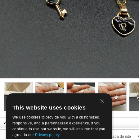
This website uses cookies
We use cookies to provide you with a customized,
você também Poderá gostar
responsive, and a personalized experience. If you
continue to use our website, we will assume that you
agree to our
Privacy policy.
Sobre nós
|
Contate-nos
|
Termo de nós
|
Mapa do site
|