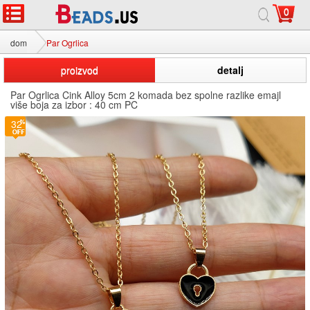
0
dom
Par Ogrlica
proizvod
detalj
Par Ogrlica Cink Alloy 5cm 2 komada bez spolne razlike emajl
više boja za izbor : 40 cm PC
32