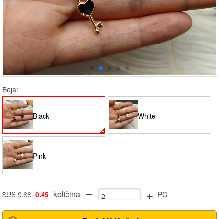
Boja:
Black
White
Pink
+
količina
$US 0.66
0.45
PC