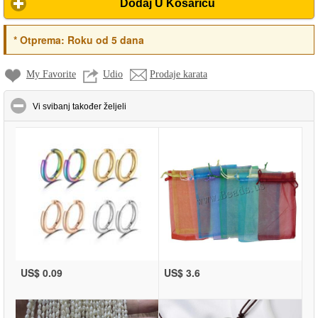
Dodaj U Košaricu
*
Otprema:
Roku od 5 dana
My Favorite
Udio
Prodaje karata
click to collapse contents
Vi svibanj također željeli
US$ 0.09
US$ 3.6