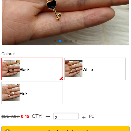
Colore:
Black
White
Pink
+
QTY:
$US 0.66
0.45
PC