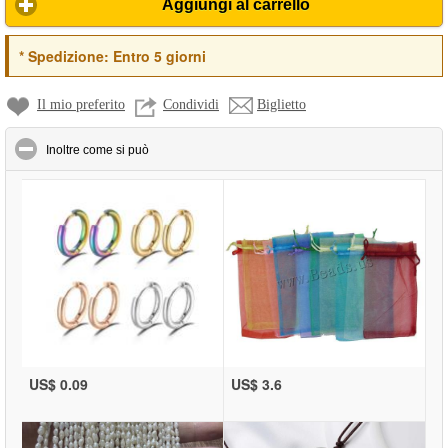
Aggiungi al carrello
*
Spedizione:
Entro 5 giorni
Il mio preferito
Condividi
Biglietto
click to collapse contents
Inoltre come si può
US$ 0.09
US$ 3.6