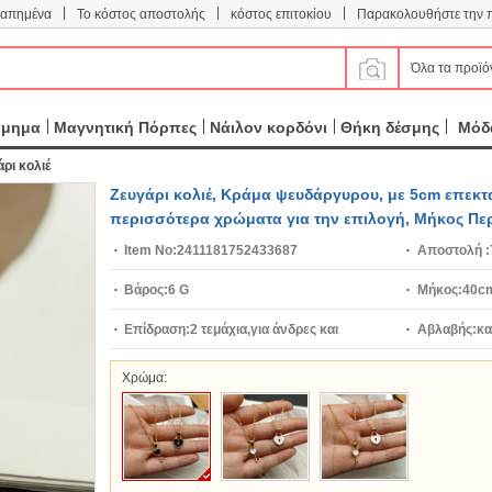
|
|
|
απημένα
Το κόστος αποστολής
κόστος επιτοκίου
Παρακολουθήστε την 
Όλα τα προϊό
σμημα
Μαγνητική Πόρπες
Νάιλον κορδόνι
Θήκη δέσμης
Μόδα
ρι κολιέ
Ζευγάρι κολιέ, Κράμα ψευδάργυρου, με 5cm επεκτατ
περισσότερα χρώματα για την επιλογή, Μήκος Περ
Item No:
2411181752433687
Αποστολή :
Βάρος:
6 G
Μήκος:
40c
Επίδραση:
2 τεμάχια,για άνδρες και
Αβλαβής:
κα
γυναίκες,σμάλτο
Χρώμα: