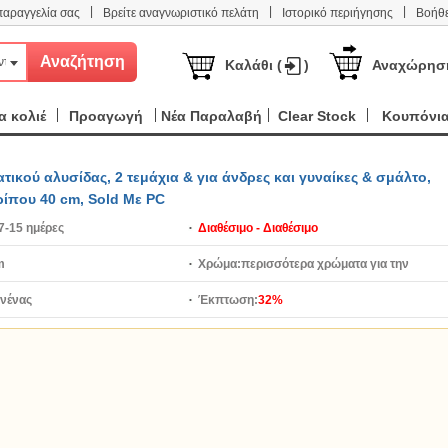
|
|
|
παραγγελία σας
Βρείτε αναγνωριστικό πελάτη
Ιστορικό περιήγησης
Βοήθε
ντα
Καλάθι (
)
Αναχώρησ
 κολιέ
Προαγωγή
Νέα Παραλαβή
Clear Stock
Κουπόνι
ικού αλυσίδας, 2 τεμάχια & για άνδρες και γυναίκες & σμάλτο,
ίπου 40 cm, Sold Με PC
7-15 ημέρες
Διαθέσιμο - Διαθέσιμο
m
Χρώμα:
περισσότερα χρώματα για την
νένας
επιλογή
Έκπτωση:
32%