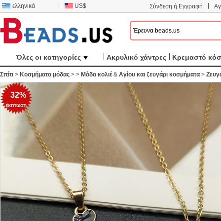
|
ελληνικά
|
US$
Σύνδεση ή Εγγραφή
Αγ
Όλες οι κατηγορίες
Ακρυλικό χάντρες
Κρεμαστό κό
Σπίτι
>
Κοσμήματα μόδας
>
>
Μόδα κολιέ
&
Αγίου και ζευγάρι κοσμήματα
>
Ζευγά
32%