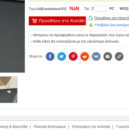
NaN
Τεμ:
PC
MOQ
Τιμή:
US$ undefined /PC
Προσθήκη στη Λίστα 
Υποβάλει ένα εισιτήριο
Μπορούν να προσφερθούν μόνο οι παραγγελίες που έχουν ε
Κάθε είδος θα υπολογίζεται με την υψηλότερη έκπτωση.
Share to:
σοχή & Φροντίδα
|
Πολιτική Εκπτώσεων
|
Επιστρέψτε την πολιτική
|
Γνωστο