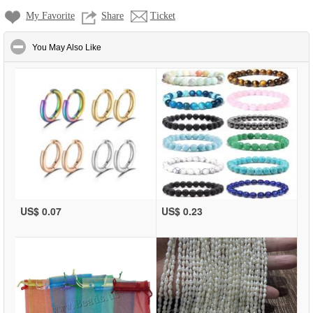
My Favorite
Share
Ticket
click to collapse contents
You May Also Like
US$ 0.07
US$ 0.23