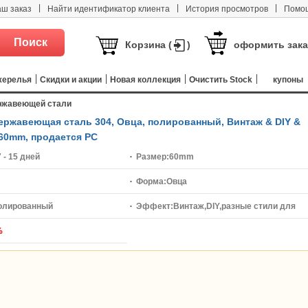
|
|
|
аш заказ
Найти идентификатор клиента
История просмотров
Помо
Корзина (
)
оформить зака
жерелья
Скидки и акции
Новая коллекция
Очистить Stock
купоны
ржавеющей стали
ржавеющая сталь 304, Овца, полированный, Винтаж & DIY &
60mm, продается PC
7 - 15 дней
Размер:
60mm
Форма:
Овца
олированный
Эффект:
Винтаж,DIY,разные стили для
%
выбора