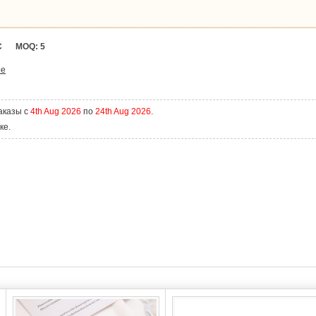
C
MOQ:
5
ое
аказы с
4th Aug 2026
по
24th Aug 2026
.
ке.