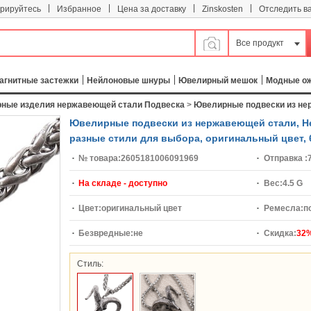
|
|
|
|
трируйтесь
Избранное
Цена за доставку
Zinskosten
Отследить в
Все продукт
агнитные застежки
Нейлоновые шнуры
Ювелирный мешок
Модные о
ные изделия нержавеющей стали Подвеска
>
Ювелирные подвески из не
Ювелирные подвески из нержавеющей стали, Не
разные стили для выбора, оригинальный цвет, 
№ товара:
2605181006091969
Отправка :
На складе - доступно
Вес:
4.5 G
Цвет:
оригинальный цвет
Ремесла:
п
Безвредные:
не
Скидка:
32
Стиль: