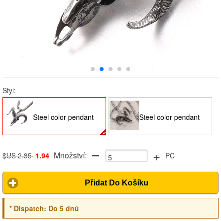
Styl:
Steel color pendant
Steel color pendant
+
Množství:
(without chain)
(plus 3.0*60cm pearl
$US 2.85
1.94
PC
Přidat Do Košíku
chain)
*
Dispatch:
Do 5 dnů