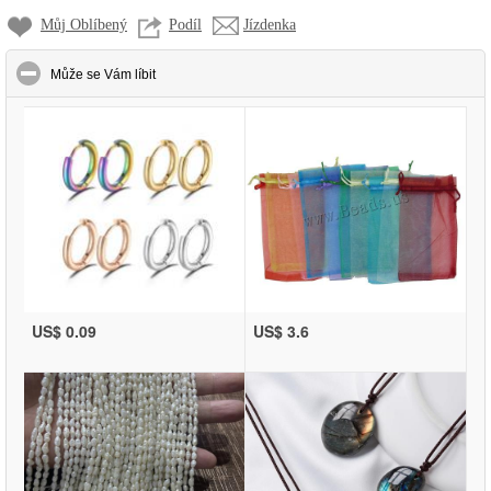
Můj Oblíbený
Podíl
Jízdenka
click to collapse contents
Může se Vám líbit
US$ 0.09
US$ 3.6